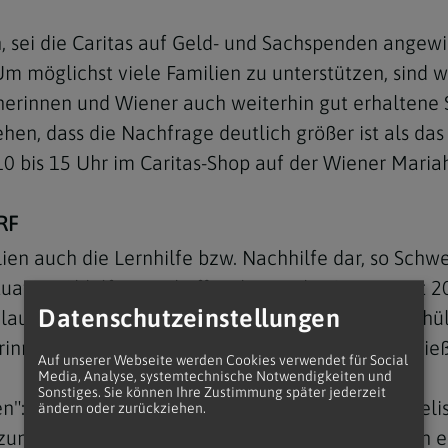
, sei die Caritas auf Geld- und Sachspenden angewi
Um möglichst viele Familien zu unterstützen, sind 
nerinnen und Wiener auch weiterhin gut erhaltene 
hen, dass die Nachfrage deutlich größer ist als da
Navigation schließen
0 bis 15 Uhr im Caritas-Shop auf der Wiener Mariah
RF
lien auch die Lernhilfe bzw. Nachhilfe dar, so Schw
tion Abhilfe zu schaffen, bietet die Caritas seit 2
Datenschutzeinstellungen
laut Schwertner rund 2.100 Schülerinnen und Schüle
innen und Schüler, die dort betreut werden, schließ
Auf unserer Webseite werden Cookies verwendet für Social
Media, Analyse, systemtechnische Notwendigkeiten und
Sonstiges. Sie können Ihre Zustimmung später jederzeit
: So seien weiterhin 1.000 Kinder auf der Wartelist
ändern oder zurückziehen.
zung in Form von Spenden, aber auch in Form von eh