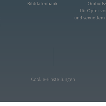
Bilddatenbank
Ombudss
für Opfer v
t
und sexuellem
m
Cookie-Einstellungen