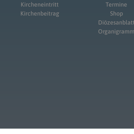
Kircheneintritt
Termine
Kirchenbeitrag
Shop
Diözesanblat
Organigram