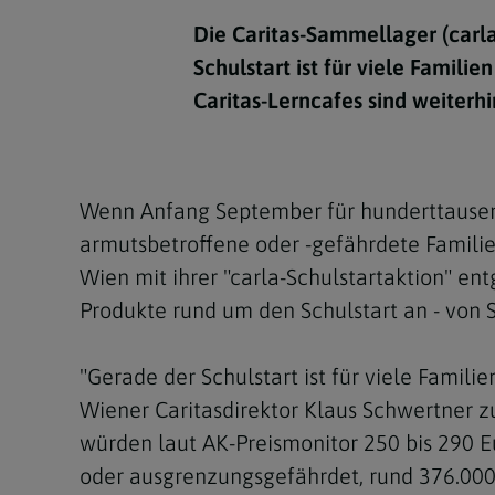
Kirchenbeitrag
Hochschul
Beichte
In Memoriam
Aschermit
Ökumene
Diözesanle
Die Caritas-Sammellager (carla
Telefonseelsorge
Konservato
Hochzeit & Ehe
Fastenzeit
Personen
Schulstart ist für viele Famili
Kirchenmu
Caritas-Lerncafes sind weiterhi
Weihe
Karwoche
Pfarren
Erwachsene
Region
Krankensalbung
Ostern
Institution
Theologisc
Wenn Anfang September für hunderttausend
Christi Hi
Andersspr
armutsbetroffene oder -gefährdete Familie
Pfingsten
Organigr
Wien mit ihrer "carla-Schulstartaktion" en
Produkte rund um den Schulstart an - von S
Fronleich
Mariä Him
"Gerade der Schulstart ist für viele Famili
Wiener Caritasdirektor Klaus Schwertner z
Erntedank
würden laut AK-Preismonitor 250 bis 290 Eur
Allerheili
oder ausgrenzungsgefährdet, rund 376.000 