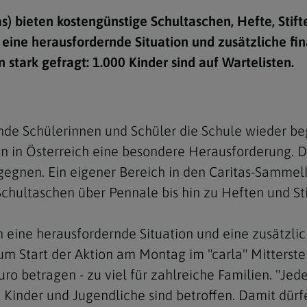
e
twoch
itung
10 Gebote
Trennung/Scheidung
Meldungsarchiv
s) bieten kostengünstige Schultaschen, Hefte, Stift
rium für
7 Todsünden
Einsamkeit
en eine herausfordernde Situation und zusätzliche fi
sik
n stark gefragt: 1.000 Kinder sind auf Wartelisten.
7 Gaben des Heiligen Gei
Trauer
nbildung in deiner
en
Begräbnis
Navigation schließen
he Kurse
e Schülerinnen und Schüler die Schule wieder begi
mmelfahrt
achige Gemeinden
n in Österreich eine besondere Herausforderung. D
amm
tgegnen. Ein eigener Bereich in den Caritas-Sammell
chultaschen über Pennale bis hin zu Heften und Sti
nam
melfahrt
en eine herausfordernde Situation und eine zusätzli
Navigation schließen
um Start der Aktion am Montag im "carla" Mitterste
o betragen - zu viel für zahlreiche Familien. "Jedes
Navigation schließen
gen und Allerseelen
Kinder und Jugendliche sind betroffen. Damit dürfe