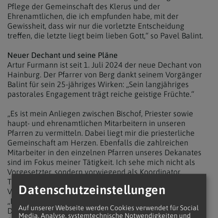
Pflege der Gemeinschaft des Klerus und der
Ehrenamtlichen, die ich empfunden habe, mit der
Gewissheit, dass wir nur die vorletzte Entscheidung
treffen, die letzte liegt beim lieben Gott,“ so Pavel Balint.
Neuer Dechant und seine Pläne
Artur Furmann ist seit 1. Juli 2024 der neue Dechant von
Hainburg. Der Pfarrer von Berg dankt seinem Vorgänger
Balint für sein 25-jähriges Wirken: „Sein langjähriges
pastorales Engagement trägt reiche geistige Früchte.“
„Es ist mein Anliegen zwischen Bischof, Priester sowie
haupt- und ehrenamtlichen Mitarbeitern in unseren
Pfarren zu vermitteln. Dabei liegt mir die priesterliche
Gemeinschaft am Herzen. Ebenfalls die zahlreichen
Mitarbeiter in den einzelnen Pfarren unseres Dekanates
sind im Fokus meiner Tätigkeit. Ich sehe mich nicht als
Vorgesetzter, sondern vorwiegend als Koordinator,
Teammanager und Helfer“, führt Artur Furman sein
Datenschutzeinstellungen
Verständnis über das Amt des Dechants aus.
„Die gemeinsame Gestaltung der Seelsorge in unserem
Auf unserer Webseite werden Cookies verwendet für Social
Dekanat liegt mir besonders am Herzen, um somit die
Media, Analyse, systemtechnische Notwendigkeiten und