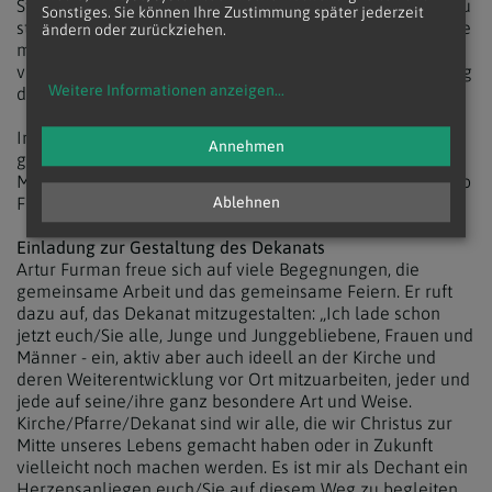
Synodalität auf der Dekanatsebene in den Vordergrund zu
Sonstiges. Sie können Ihre Zustimmung später jederzeit
stellen. Die pastoralen Beschlüsse auf der Diözesanebene
ändern oder zurückziehen.
möchte ich in unserem Dekanat fördern und
verwirklichen, gerade jetzt wo wir uns selbst auf dem Weg
Weitere Informationen anzeigen
...
der pastoralen Veränderungen befinden.
In der Zukunft sehe ich unser Dekanat als ein
Annehmen
gemeinschaftliches Seelsorgeteam, wo alle gerne
Mitmachen und Verantwortung für ihr Handeln tragen“, so
Furman weiter.
Ablehnen
Einladung zur Gestaltung des Dekanats
Artur Furman freue sich auf viele Begegnungen, die
gemeinsame Arbeit und das gemeinsame Feiern. Er ruft
dazu auf, das Dekanat mitzugestalten: „Ich lade schon
jetzt euch/Sie alle, Junge und Junggebliebene, Frauen und
Männer - ein, aktiv aber auch ideell an der Kirche und
deren Weiterentwicklung vor Ort mitzuarbeiten, jeder und
jede auf seine/ihre ganz besondere Art und Weise.
Kirche/Pfarre/Dekanat sind wir alle, die wir Christus zur
Mitte unseres Lebens gemacht haben oder in Zukunft
vielleicht noch machen werden. Es ist mir als Dechant ein
Herzensanliegen euch/Sie auf diesem Weg zu begleiten.