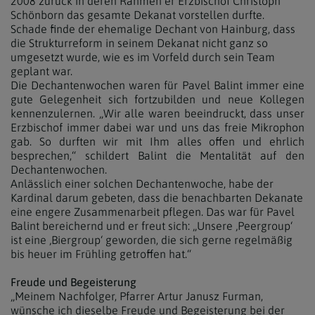
2008 zurück in deren Rahmen er Erzbischof Christoph
Schönborn das gesamte Dekanat vorstellen durfte.
Schade finde der ehemalige Dechant von Hainburg, dass
die Strukturreform in seinem Dekanat nicht ganz so
umgesetzt wurde, wie es im Vorfeld durch sein Team
geplant war.
Die Dechantenwochen waren für Pavel Balint immer eine
gute Gelegenheit sich fortzubilden und neue Kollegen
kennenzulernen. „Wir alle waren beeindruckt, dass unser
Erzbischof immer dabei war und uns das freie Mikrophon
gab. So durften wir mit Ihm alles offen und ehrlich
besprechen,“ schildert Balint die Mentalität auf den
Dechantenwochen.
Anlässlich einer solchen Dechantenwoche, habe der
Kardinal darum gebeten, dass die benachbarten Dekanate
eine engere Zusammenarbeit pflegen. Das war für Pavel
Balint bereichernd und er freut sich: „Unsere ‚Peergroup‘
ist eine ‚Biergroup‘ geworden, die sich gerne regelmäßig
bis heuer im Frühling getroffen hat.“
Freude und Begeisterung
„Meinem Nachfolger, Pfarrer Artur Janusz Furman,
wünsche ich dieselbe Freude und Begeisterung bei der