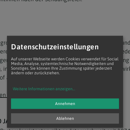
 großteils bereits verheiratet sind, Kinder haben u
Datenschutzeinstellungen
reich Junge Kirche in Wien und im östlichen Nieder
tigen Aufgaben in der Verkündigung und Bezeugung 
Auf unserer Webseite werden Cookies verwendet für Social
Media, Analyse, systemtechnische Notwendigkeiten und
en, in der Erschließung des Glaubens sowie im Mitw
Sonstiges. Sie können Ihre Zustimmung später jederzeit
ändern oder zurückziehen.
hof angesprochen.
Weitere Informationen anzeigen
...
en sich vor
Annehmen
Ablehnen
0 JAHREN