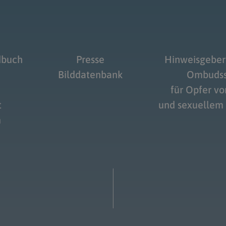
dbuch
Presse
Hinweisgeber
Bilddatenbank
Ombudss
für Opfer v
t
und sexuellem
m