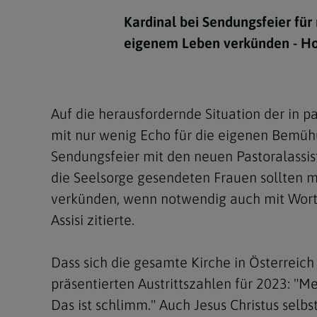
Kirchenbeitrag
Hochschul
Beichte
In Memoriam
Aschermit
Ökumene
Diözesanle
Kardinal bei Sendungsfeier fü
Telefonseelsorge
Konservato
Hochzeit & Ehe
Fastenzeit
Personen
eigenem Leben verkünden - Hoh
Kirchenmu
Weihe
Karwoche
Pfarren
Erwachsene
Region
Krankensalbung
Ostern
Institution
Auf die herausfordernde Situation der in 
Theologisc
mit nur wenig Echo für die eigenen Bemüh
Christi Hi
Andersspr
Sendungsfeier mit den neuen Pastoralassi
Pfingsten
Organigr
die Seelsorge gesendeten Frauen sollten m
verkünden, wenn notwendig auch mit Worten
Fronleich
Assisi zitierte.
Mariä Him
Dass sich die gesamte Kirche in Österreich
Erntedank
präsentierten Austrittszahlen für 2023: "M
Allerheili
Das ist schlimm." Auch Jesus Christus sel