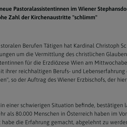
e
twoch
itung
10 Gebote
Trennung/Scheidung
Meldungsarchiv
r neue Pastoralassistentinnen im Wiener Stephansd
rium für
7 Todsünden
Einsamkeit
e Zahl der Kirchenaustritte "schlimm"
sik
7 Gaben des Heiligen Gei
Trauer
nbildung in deiner
en
Begräbnis
pastoralen Berufen Tätigen hat Kardinal Christoph
Navigation schließen
he Kurse
ungen um die Vermittlung des christlichen Glauben
mmelfahrt
achige Gemeinden
stentinnen für die Erzdiözese Wien am Mittwochab
amm
it ihrer reichhaltigen Berufs- und Lebenserfahrun
", so der Auftrag des Wiener Erzbischofs, der hier
nam
melfahrt
Navigation schließen
 in einer schwierigen Situation befinde, bestätigen 
ehr als 80.000 Menschen in Österreich haben im Vorj
Navigation schließen
gen und Allerseelen
bst habe die Erfahrung gemacht, abgelehnt zu werde