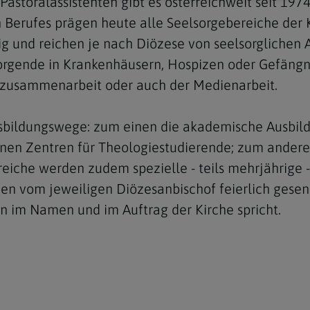
Pastoralassistenten gibt es österreichweit seit 1974,
Berufes prägen heute alle Seelsorgebereiche der K
ltig und reichen je nach Diözese von seelsorgliche
sorgende in Krankenhäusern, Hospizen oder Gefängni
gszusammenarbeit oder auch der Medienarbeit.
usbildungswege: zum einen die akademische Ausbil
nen Zentren für Theologiestudierende; zum anderen
reiche werden zudem spezielle - teils mehrjährige
den vom jeweiligen Diözesanbischof feierlich gese
 im Namen und im Auftrag der Kirche spricht.