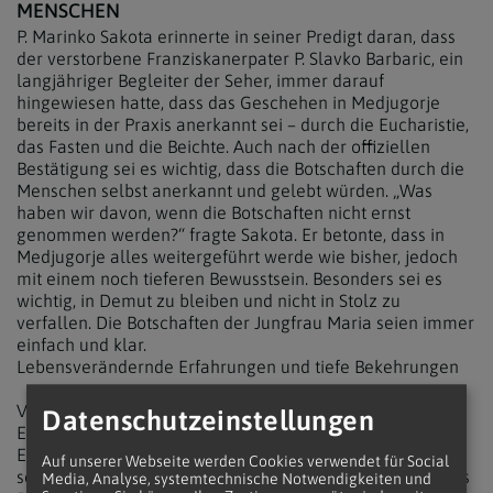
MENSCHEN
P. Marinko Sakota erinnerte in seiner Predigt daran, dass
der verstorbene Franziskanerpater P. Slavko Barbaric, ein
langjähriger Begleiter der Seher, immer darauf
hingewiesen hatte, dass das Geschehen in Medjugorje
bereits in der Praxis anerkannt sei – durch die Eucharistie,
das Fasten und die Beichte. Auch nach der offiziellen
Bestätigung sei es wichtig, dass die Botschaften durch die
Menschen selbst anerkannt und gelebt würden. „Was
haben wir davon, wenn die Botschaften nicht ernst
genommen werden?“ fragte Sakota. Er betonte, dass in
Medjugorje alles weitergeführt werde wie bisher, jedoch
mit einem noch tieferen Bewusstsein. Besonders sei es
wichtig, in Demut zu bleiben und nicht in Stolz zu
verfallen. Die Botschaften der Jungfrau Maria seien immer
einfach und klar.
Lebensverändernde Erfahrungen und tiefe Bekehrungen
Vor der Messe erzählte P. Sakota von seinen eigenen
Datenschutzeinstellungen
Erfahrungen in Medjugorje, wo er als Kind die ersten
Erscheinungen miterlebte. Diese Erlebnisse prägten
Auf unserer Webseite werden Cookies verwendet für Social
seinen Weg in den Franziskanerorden und später auch ins
Media, Analyse, systemtechnische Notwendigkeiten und