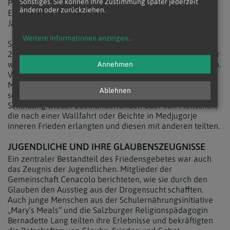
Sonstiges. Sie können Ihre Zustimmung später jederzeit
Priestertum. Medjugorje habe ihm gelehrt, das
ändern oder zurückziehen.
Evangelium zu verstehen und zu leben, sagte der 56-
Jährige.
Weitere Informationen anzeigen
...
Seit seiner Zeit als Pfarrer in Medjugorje von 2013 bis
2023 und auch heute noch als Seelsorger erlebt er immer
wieder radikale Lebensveränderungen bei den Gläubigen.
Annehmen
Viele Menschen, darunter sogar Atheisten, fanden durch
Medjugorje den Weg zu Gott. Besonders eindrucksvoll
Ablehnen
seien auch die Berichte von Paaren, die nach einer
Scheidung wieder zueinanderfanden oder von Menschen,
die nach einer Wallfahrt oder Beichte in Medjugorje
inneren Frieden erlangten und diesen mit anderen teilten.
JUGENDLICHE UND IHRE GLAUBENSZEUGNISSE
Ein zentraler Bestandteil des Friedensgebetes war auch
das Zeugnis der Jugendlichen. Mitglieder der
Gemeinschaft Cenacolo berichteten, wie sie durch den
Glauben den Ausstieg aus der Drogensucht schafften.
Auch junge Menschen aus der Schulernährungsinitiative
„Mary’s Meals“ und die Salzburger Religionspädagogin
Bernadette Lang teilten ihre Erlebnisse und bekräftigten