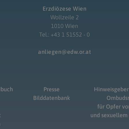
Erzdiözese Wien
Wollzeile 2
1010 Wien
Tel.: +43 1 51552 - 0
anliegen@edw.or.at
dbuch
Presse
Hinweisgeber
Bilddatenbank
Ombudss
für Opfer v
t
und sexuellem
m