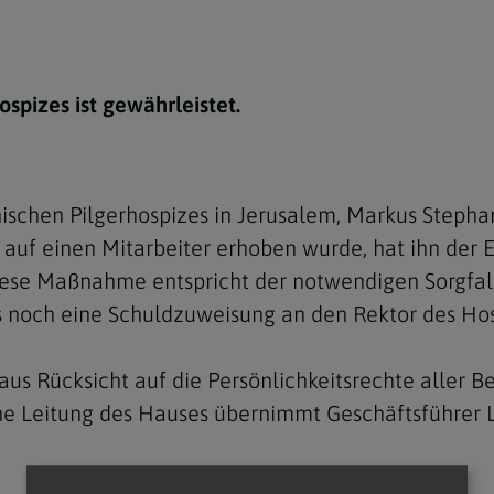
e
twoch
itung
10 Gebote
Trennung/Scheidung
Meldungsarchiv
rium für
7 Todsünden
Einsamkeit
sik
spizes ist gewährleistet.
7 Gaben des Heiligen Gei
Trauer
nbildung in deiner
en
Begräbnis
Navigation schließen
he Kurse
mmelfahrt
achige Gemeinden
schen Pilgerhospizes in Jerusalem, Markus Stephan
uf einen Mitarbeiter erhoben wurde, hat ihn der E
amm
 Diese Maßnahme entspricht der notwendigen Sorgfa
nam
s noch eine Schuldzuweisung an den Rektor des Hos
melfahrt
 aus Rücksicht auf die Persönlichkeitsrechte aller 
Navigation schließen
e Leitung des Hauses übernimmt Geschäftsführer L
Navigation schließen
gen und Allerseelen