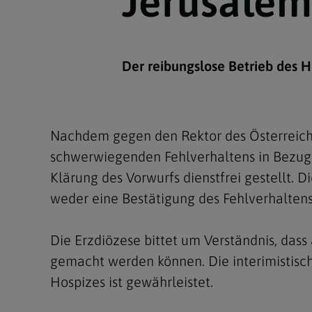
Jerusalem
Kirchenbeitrag
Hochschul
Beichte
In Memoriam
Aschermit
Ökumene
Diözesanle
Telefonseelsorge
Konservato
Hochzeit & Ehe
Fastenzeit
Personen
Kirchenmu
Der reibungslose Betrieb des Ho
Weihe
Karwoche
Pfarren
Erwachsene
Region
Krankensalbung
Ostern
Institution
Theologisc
Christi Hi
Andersspr
Nachdem gegen den Rektor des Österreichi
schwerwiegenden Fehlverhaltens in Bezug a
Pfingsten
Organigr
Klärung des Vorwurfs dienstfrei gestellt.
Fronleich
weder eine Bestätigung des Fehlverhalten
Mariä Him
Die Erzdiözese bittet um Verständnis, dass
gemacht werden können. Die interimistisch
Erntedank
Hospizes ist gewährleistet.
Allerheili