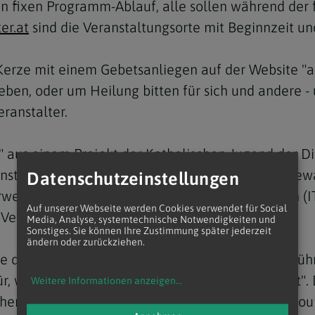
nen fixen Programm-Ablauf, alle sollen während de
er.at
sind die Veranstaltungsorte mit Beginnzeit u
e Kerze mit einem Gebetsanliegen auf der Website 
 Leben, oder um Heilung bitten für sich und andere 
Navigation schließen
eranstalter.
r" aus einem Projekt der Katholischen Jugend der D
anstaltungen statt und ist seither kontinuierlich g
Datenschutzeinstellungen
erweile haben sich auch die Diözese Bozen-Brixen (
Auf unserer Webseite werden Cookies verwendet für Social
 Veranstaltungen geben.
Media, Analyse, systemtechnische Notwendigkeiten und
Sonstiges. Sie können Ihre Zustimmung später jederzeit
ändern oder zurückziehen.
 die Nacht der 1.000 Lichter nach deren Durchführ
r, was "heute in der Kirche aufbricht und gedeiht".
Weitere Informationen anzeigen
...
rchenära mit weniger Gläubigen und weniger Ressou