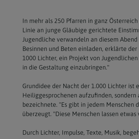
Kirchenbeitrag
Hochschul
Beichte
In Memoriam
Aschermit
Ökumene
Diözesanle
Telefonseelsorge
Konservato
Hochzeit & Ehe
Fastenzeit
Personen
In mehr als 250 Pfarren in ganz Österreich 
Kirchenmu
Linie an junge Gläubige gerichtete Einstim
Weihe
Karwoche
Pfarren
Erwachsene
Jugendliche verwandeln an diesem Abend K
Region
Krankensalbung
Ostern
Institution
Besinnen und Beten einladen, erklärte der 
1000 Lichter, ein Projekt von Jugendlichen
Theologisc
Christi Hi
Andersspr
in die Gestaltung einzubringen."
Pfingsten
Organigr
Grundidee der Nacht der 1.000 Lichter ist es
Fronleich
Heiliggesprochenen aufzufinden, sondern auc
Mariä Him
bezeichnete. "Es gibt in jedem Menschen da
überzeugt. "Diese Menschen lassen etwas 
Erntedank
Allerheili
Durch Lichter, Impulse, Texte, Musik, beg