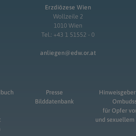
Erzdiözese Wien
Wollzeile 2
1010 Wien
Tel.: +43 1 51552 - 0
anliegen@edw.or.at
dbuch
Presse
Hinweisgeber
Bilddatenbank
Ombudss
für Opfer v
t
und sexuellem
m