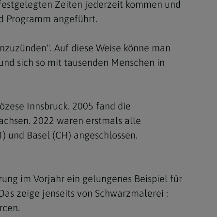
r festgelegten Zeiten jederzeit kommen und
nd Programm angeführt.
"anzuzünden". Auf diese Weise könne man
- und sich so mit tausenden Menschen in
iözese Innsbruck. 2005 fand die
ewachsen. 2022 waren erstmals alle
IT) und Basel (CH) angeschlossen.
ung im Vorjahr ein gelungenes Beispiel für
 Das zeige jenseits von Schwarzmalerei :
rcen.