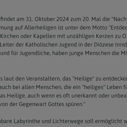
e
twoch
itung
10 Gebote
Trennung/Scheidung
Meldungsarchiv
rium für
7 Todsünden
Einsamkeit
findet am 31. Oktober 2024 zum 20. Mal die "Nacht d
sik
mung auf Allerheiligen ist unter dem Motto "Entdec
7 Gaben des Heiligen Gei
Trauer
nbildung in deiner
irchen oder Kapellen mit unzähligen Kerzen zu Or
en
Begräbnis
Leiter der Katholischen Jugend in der Diözese Inns
Navigation schließen
 und für Jugendliche, haben junge Menschen die Mög
he Kurse
mmelfahrt
achige Gemeinden
amm
 laut den Veranstaltern, das "Heilige" zu entdecken.
nam
h bei allen Menschen, die ein "heiliges" Leben führ
melfahrt
s Heilige, auch wenn es oft unerkannt oder unbeach
Navigation schließen
von der Gegenwart Gottes spüren."
Navigation schließen
gen und Allerseelen
ehbare Labyrinthe und Lichterwege soll ermöglicht 