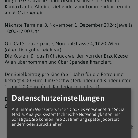
für gute Gespräche“, lädt Ursula Schuster, Leiterin der
Kontaktstelle Alleinerziehende, zum kommenden Termin
am 6. Oktober ein.
Nächste Termine: 3. November, 1. Dezember 2024; jeweils
10:00-12:00 Uhr
Ort: Café Lauserpause, Nordpolstrasse 4, 1020 Wien
(öffentlich gut erreichbar)
Die Kosten für das Frühstück werden von der Erzdiözese
Wien übernommen und über Spenden finanziert.
Der Spielbeitrag pro Kind (ab 1 Jahr) für die Betreuung
beträgt 4,00 Euro, für Geschwisterkinder und Kinder unter
1 Jahr 2,00 Euro (inkl. Kinderjause und Saft).
Datenschutzeinstellungen
Eine Anmeldung vorab ist unbedingt erforderlich unter
www.alleinerziehende.at
.
Auf unserer Webseite werden Cookies verwendet für Social
Media, Analyse, systemtechnische Notwendigkeiten und
Sonstiges. Sie können Ihre Zustimmung später jederzeit
ändern oder zurückziehen.
zurück