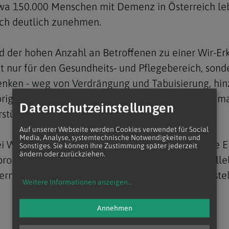
etwa 150.000 Menschen mit Demenz in Österreich l
noch deutlich zunehmen.
nd der hohen Anzahl an Betroffenen zu einer Wir-E
nur für den Gesundheits- und Pflegebereich, sonder
Navigation schließen
nken - weg von Verdrängung und Tabuisierung, hinz
rigen zurückziehen. "Es ist wichtig ihnen Mut zu m
Datenschutzeinstellungen
stützung möglich macht."
Auf unserer Webseite werden Cookies verwendet für Social
Media, Analyse, systemtechnische Notwendigkeiten und
wei Wochen stattfindenden Treffen zu Kaffee sowie 
Sonstiges. Sie können Ihre Zustimmung später jederzeit
ändern oder zurückziehen.
problemen oder Demenzerkrankung gibt es parallel
rnals angeboten, in Niederösterreich u.a. im Miste
Weitere Informationen anzeigen
...
Annehmen