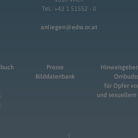
Tel.: +43 1 51552 - 0
anliegen@edw.or.at
dbuch
Presse
Hinweisgeber
Bilddatenbank
Ombudss
für Opfer v
t
und sexuellem
m