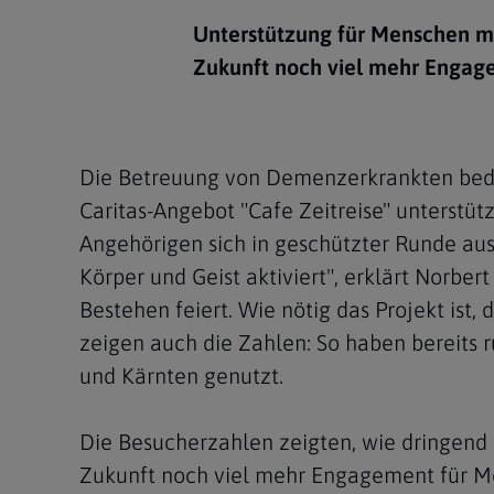
Kirchenbeitrag
Hochschul
Beichte
In Memoriam
Aschermit
Ökumene
Diözesanle
Unterstützung für Menschen mi
Telefonseelsorge
Konservato
Hochzeit & Ehe
Fastenzeit
Personen
Zukunft noch viel mehr Engag
Kirchenmu
Weihe
Karwoche
Pfarren
Erwachsene
Region
Krankensalbung
Ostern
Institution
Die Betreuung von Demenzerkrankten bedeut
Theologisc
Caritas-Angebot "Cafe Zeitreise" unterstü
Christi Hi
Andersspr
Angehörigen sich in geschützter Runde a
Pfingsten
Organigr
Körper und Geist aktiviert", erklärt Norber
Bestehen feiert. Wie nötig das Projekt ist
Fronleich
zeigen auch die Zahlen: So haben bereits r
Mariä Him
und Kärnten genutzt.
Erntedank
Die Besucherzahlen zeigten, wie dringend 
Allerheili
Zukunft noch viel mehr Engagement für M