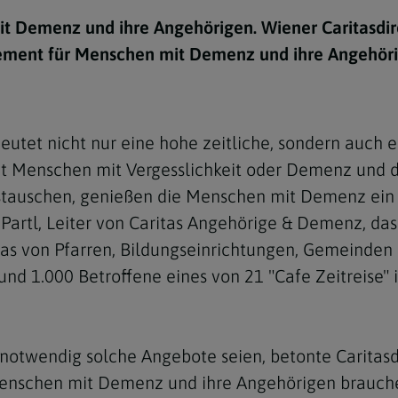
e
twoch
itung
10 Gebote
Trennung/Scheidung
Meldungsarchiv
t Demenz und ihre Angehörigen. Wiener Caritasdire
rium für
7 Todsünden
Einsamkeit
ement für Menschen mit Demenz und ihre Angehöri
sik
7 Gaben des Heiligen Gei
Trauer
nbildung in deiner
en
Begräbnis
et nicht nur eine hohe zeitliche, sondern auch ei
Navigation schließen
he Kurse
tzt Menschen mit Vergesslichkeit oder Demenz und
mmelfahrt
achige Gemeinden
ustauschen, genießen die Menschen mit Demenz ei
amm
t Partl, Leiter von Caritas Angehörige & Demenz, da
, das von Pfarren, Bildungseinrichtungen, Gemeinden
nam
und 1.000 Betroffene eines von 21 "Cafe Zeitreise"
melfahrt
Navigation schließen
notwendig solche Angebote seien, betonte Caritasdi
Navigation schließen
gen und Allerseelen
enschen mit Demenz und ihre Angehörigen brauchen