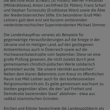
die Bischöfe Alois Schwarz (St. Pölten), Werner Freistetter
(Militärdiözese), Anton Leichtfried (St. Pölten), Franz Scharl
und Stephan Turnovszky (Erzdiözese Wien) sowie die Äbte
der Niederösterreichen Stifte. Ein besonderer Gruß Mikl-
Leitners galt dem erst seit Kurzem amtierenden
niederösterreichischen Superintendenten Michael Simmer.
Die Landeshauptfrau verwies als Beispiele für
gegenwärtige Herausforderungen auf die Kriege in der
Ukraine und im Heiligen Land, auf den gestiegenen
Antisemitismus auch in Österreich sowie auf die
Hochwasserkatastrophe vom September. Diese sei eine
große Prüfung gewesen, die nicht zuletzt durch jene
gemeinsamen christlich-jüdischen Werte solidarisch
gemeistert wurde, "die unsere Identität ausmachen".
Neben dem klaren Bekenntnis zum Kreuz im öffentlichen
Raum trat Mikl-Leitner auch für den konfessionellen
Religionsunterricht ein. Es gelte gemeinsam wachsam zu
bleiben gegenüber allen, die den "auf Freiheit und
Demokratie basierenden Staat" ablehnen - etwa aus
radikal-islamistischen Gründen.
Kirchen und Klöster bezeichnete die Landespolitikerin als