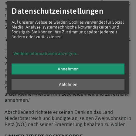
muslimischen Mitbewohnern. Dies ist seiner Überzeugung
nach die beste Prävention gegenüber einem
Datenschutzeinstellungen
radikalisierten politischen Islamismus. Das Miteinander
müsse in einer pluralistischen Gesellschaft an erster
Auf unserer Webseite werden Cookies verwendet für Social
Stelle stehen, sagte der Kardinal.
Media, Analyse, systemtechnische Notwendigkeiten und
Sonstiges. Sie können Ihre Zustimmung später jederzeit
ändern oder zurückziehen.
Schönborn blickte auch auf die Weltsynode in Rom zurück.
"Das Auffallendste für mich war, dass 60 Prozent der
Teilnehmerinnen und Teilnehmer aus dem Globalen
Weitere Informationen anzeigen
...
Süden kommen" - für Schönborn ein Spiegelbild der
Weltsituation. Europa befinde sich wirtschaftlich und
Annehmen
politisch "im Sinkflug". Es sei aber verfehlt, darauf mit
Resignation zu reagieren. Besser wäre eine Besinnung auf
jene Werte, die Europa prägten. Und - so der Rat des
Ablehnen
Kardinals: "Wir sollten die Realität ernst nehmen und
unser Kleiner-Werden mit Bescheidenheit und Zuversicht
annehmen."
Abschließend richtete er seinen Dank an das Land
Niederösterreich und kündigte an, seinen Zweitwohnsitz in
Retz (NÖ.) nach seiner Emeritierung behalten zu wollen.