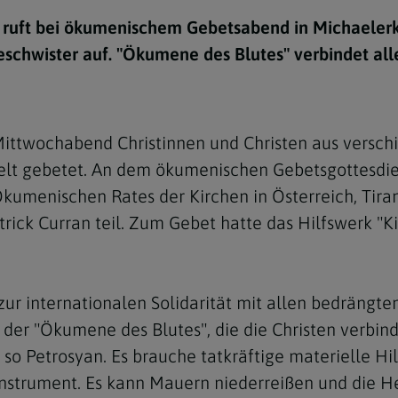
e
twoch
itung
10 Gebote
Trennung/Scheidung
Meldungsarchiv
 ruft bei ökumenischem Gebetsabend in Michaelerk
rium für
7 Todsünden
Einsamkeit
schwister auf. "Ökumene des Blutes" verbindet alle
sik
7 Gaben des Heiligen Gei
Trauer
nbildung in deiner
en
Begräbnis
ittwochabend Christinnen und Christen aus versch
Navigation schließen
he Kurse
Welt gebetet. An dem ökumenischen Gebetsgottesdie
mmelfahrt
achige Gemeinden
Ökumenischen Rates der Kirchen in Österreich, Tira
amm
trick Curran teil. Zum Gebet hatte das Hilfswerk "
nam
melfahrt
zur internationalen Solidarität mit allen bedrängten
Navigation schließen
n der "Ökumene des Blutes", die die Christen verbin
o Petrosyan. Es brauche tatkräftige materielle Hi
Navigation schließen
gen und Allerseelen
Instrument. Es kann Mauern niederreißen und die He