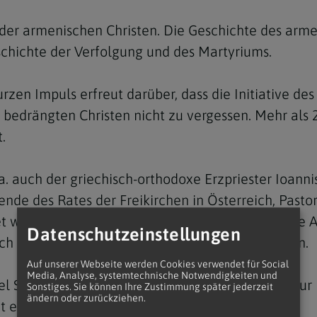
 der armenischen Christen. Die Geschichte des arm
chichte der Verfolgung und des Martyriums.
urzen Impuls erfreut darüber, dass die Initiative 
Navigation schließen
 bedrängten Christen nicht zu vergessen. Mehr als 
.
uch der griechisch-orthodoxe Erzpriester Ioannis N
nde des Rates der Freikirchen in Österreich, Pastor
t wurde nicht nur für die Christen, sondern für die
Datenschutzeinstellungen
h für die Verfolger, dass sie sich besinnen mögen.
Auf unserer Webseite werden Cookies verwendet für Social
Media, Analyse, systemtechnische Notwendigkeiten und
el Spallart rief in seinem Schlusswort ebenfalls zu
Sonstiges. Sie können Ihre Zustimmung später jederzeit
ändern oder zurückziehen.
einen Unterschied", so Spallart.