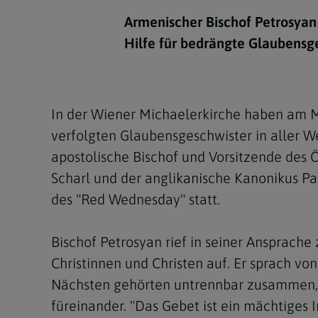
Kirchenbeitrag
Hochschul
Beichte
In Memoriam
Aschermit
Ökumene
Diözesanle
Armenischer Bischof Petrosyan
Telefonseelsorge
Konservato
Hochzeit & Ehe
Fastenzeit
Personen
Hilfe für bedrängte Glaubensge
Kirchenmu
Weihe
Karwoche
Pfarren
Erwachsene
Region
Krankensalbung
Ostern
Institution
In der Wiener Michaelerkirche haben am M
Theologisc
verfolgten Glaubensgeschwister in aller 
Christi Hi
Andersspr
apostolische Bischof und Vorsitzende des 
Pfingsten
Organigr
Scharl und der anglikanische Kanonikus Pa
des "Red Wednesday" statt.
Fronleich
Mariä Him
Bischof Petrosyan rief in seiner Ansprache 
Christinnen und Christen auf. Er sprach vo
Erntedank
Nächsten gehörten untrennbar zusammen, s
Allerheili
füreinander. "Das Gebet ist ein mächtiges 