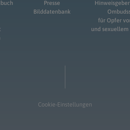
dbuch
Presse
Hinweisgeber
Bilddatenbank
Ombudss
für Opfer v
t
und sexuellem
m
Cookie-Einstellungen