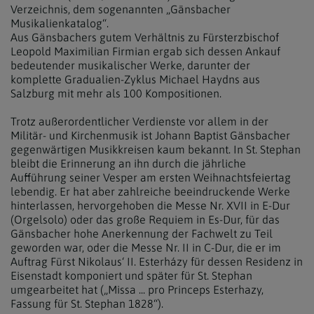
Verzeichnis, dem sogenannten „Gänsbacher
Musikalienkatalog“.
Aus Gänsbachers gutem Verhältnis zu Fürsterzbischof
Leopold Maximilian Firmian ergab sich dessen Ankauf
bedeutender musikalischer Werke, darunter der
komplette Gradualien-Zyklus Michael Haydns aus
Salzburg mit mehr als 100 Kompositionen.
Trotz außerordentlicher Verdienste vor allem in der
Militär- und Kirchenmusik ist Johann Baptist Gänsbacher
gegenwärtigen Musikkreisen kaum bekannt. In St. Stephan
bleibt die Erinnerung an ihn durch die jährliche
Aufführung seiner Vesper am ersten Weihnachtsfeiertag
lebendig. Er hat aber zahlreiche beeindruckende Werke
hinterlassen, hervorgehoben die Messe Nr. XVII in E-Dur
(Orgelsolo) oder das große Requiem in Es-Dur, für das
Gänsbacher hohe Anerkennung der Fachwelt zu Teil
geworden war, oder die Messe Nr. II in C-Dur, die er im
Auftrag Fürst Nikolaus‘ II. Esterházy für dessen Residenz in
Eisenstadt komponiert und später für St. Stephan
umgearbeitet hat („Missa ... pro Princeps Esterhazy,
Fassung für St. Stephan 1828“).