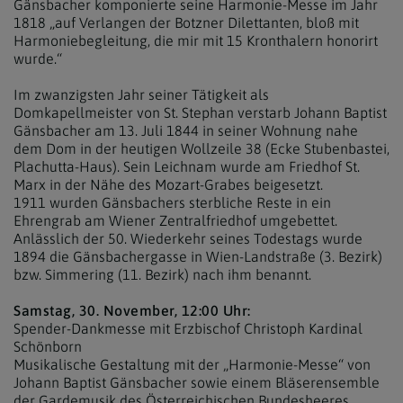
Gänsbacher komponierte seine Harmonie-Messe im Jahr
1818 „auf Verlangen der Botzner Dilettanten, bloß mit
Harmoniebegleitung, die mir mit 15 Kronthalern honorirt
wurde.“
Im zwanzigsten Jahr seiner Tätigkeit als
Domkapellmeister von St. Stephan verstarb Johann Baptist
Gänsbacher am 13. Juli 1844 in seiner Wohnung nahe
dem Dom in der heutigen Wollzeile 38 (Ecke Stubenbastei,
Plachutta-Haus). Sein Leichnam wurde am Friedhof St.
Marx in der Nähe des Mozart-Grabes beigesetzt.
1911 wurden Gänsbachers sterbliche Reste in ein
Ehrengrab am Wiener Zentralfriedhof umgebettet.
Anlässlich der 50. Wiederkehr seines Todestags wurde
1894 die Gänsbachergasse in Wien-Landstraße (3. Bezirk)
bzw. Simmering (11. Bezirk) nach ihm benannt.
Samstag, 30. November, 12:00 Uhr:
Spender-Dankmesse mit Erzbischof Christoph Kardinal
Schönborn
Musikalische Gestaltung mit der „Harmonie-Messe“ von
Johann Baptist Gänsbacher sowie einem Bläserensemble
der Gardemusik des Österreichischen Bundesheeres.