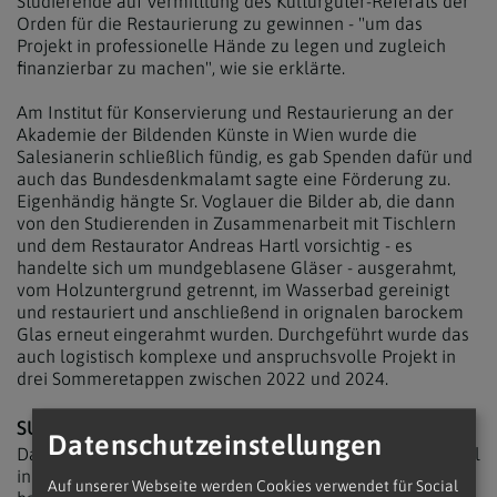
Studierende auf Vermittlung des Kulturgüter-Referats der
Orden für die Restaurierung zu gewinnen - "um das
Projekt in professionelle Hände zu legen und zugleich
finanzierbar zu machen", wie sie erklärte.
Am Institut für Konservierung und Restaurierung an der
Akademie der Bildenden Künste in Wien wurde die
Salesianerin schließlich fündig, es gab Spenden dafür und
auch das Bundesdenkmalamt sagte eine Förderung zu.
Eigenhändig hängte Sr. Voglauer die Bilder ab, die dann
von den Studierenden in Zusammenarbeit mit Tischlern
und dem Restaurator Andreas Hartl vorsichtig - es
handelte sich um mundgeblasene Gläser - ausgerahmt,
vom Holzuntergrund getrennt, im Wasserbad gereinigt
und restauriert und anschließend in orignalen barockem
Glas erneut eingerahmt wurden. Durchgeführt wurde das
auch logistisch komplexe und anspruchsvolle Projekt in
drei Sommeretappen zwischen 2022 und 2024.
SUCHE NACH BALANCE
Datenschutzeinstellungen
Dass über Monate in der sonst so beschaulichen Ruheinsel
inmitten der Großstadt geschäftiges Treiben einkehrte,
Auf unserer Webseite werden Cookies verwendet für Social