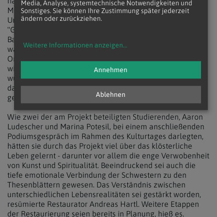
habe manche ihrer schon seit Jahrzehnten lebenden
Media, Analyse, systemtechnische Notwendigkeiten und
Mitschwestern zuerst irritiert, dann habe man einen guten
Sonstiges. Sie können Ihre Zustimmung später jederzeit
ändern oder zurückziehen.
Umgang damit gefunden, berichtete Voglauer.
"Grundsätzlich müssen wir immer überlegen, wie wir die
Balance zwischen Klausur und tätigem Tun schaffen, nun
Weitere Informationen anzeigen
...
war dies allerdings etwas intensiver als sonst", so die
Ordensfrau. Über die neue Pracht der ersten bereits
wieder aufgehängten Drucke sei das Kloster stolz, sie
Annehmen
würden nun bewusst wahrgenommen, zudem seien durch
das Projekt "die Gemeinschaft gestärkt und neue Impulse
Ablehnen
gesetzt" worden.
Wie zwei der am Projekt beteiligten Studierenden, Aaron
Ludescher und Marina Potesil, bei einem anschließenden
Podiumsgespräch im Rahmen des Kulturtages darlegten,
hätten sie durch das Projekt viel über das klösterliche
Leben gelernt - darunter vor allem die enge Verwobenheit
von Kunst und Spiritualität. Beeindruckend sei auch die
tiefe emotionale Verbindung der Schwestern zu den
Thesenblättern gewesen. Das Verständnis zwischen
unterschiedlichen Lebensrealitäten sei gestärkt worden,
resümierte Restaurator Andreas Hartl. Weitere Etappen
der Restaurierung seien bereits in Planung, hieß es.