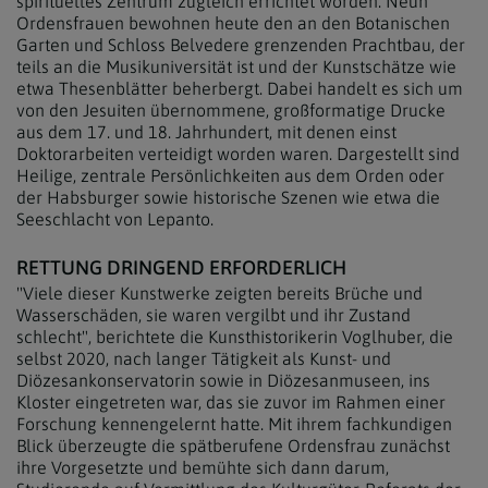
spirituelles Zentrum zugleich errichtet worden. Neun
Ordensfrauen bewohnen heute den an den Botanischen
Garten und Schloss Belvedere grenzenden Prachtbau, der
teils an die Musikuniversität ist und der Kunstschätze wie
etwa Thesenblätter beherbergt. Dabei handelt es sich um
von den Jesuiten übernommene, großformatige Drucke
aus dem 17. und 18. Jahrhundert, mit denen einst
Doktorarbeiten verteidigt worden waren. Dargestellt sind
Heilige, zentrale Persönlichkeiten aus dem Orden oder
der Habsburger sowie historische Szenen wie etwa die
Seeschlacht von Lepanto.
RETTUNG DRINGEND ERFORDERLICH
"Viele dieser Kunstwerke zeigten bereits Brüche und
Wasserschäden, sie waren vergilbt und ihr Zustand
schlecht", berichtete die Kunsthistorikerin Voglhuber, die
selbst 2020, nach langer Tätigkeit als Kunst- und
Diözesankonservatorin sowie in Diözesanmuseen, ins
Kloster eingetreten war, das sie zuvor im Rahmen einer
Forschung kennengelernt hatte. Mit ihrem fachkundigen
Blick überzeugte die spätberufene Ordensfrau zunächst
ihre Vorgesetzte und bemühte sich dann darum,