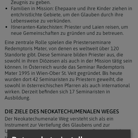
Zeugnis zu geben.
Familien in Mission: Ehepaare und ihre Kinder ziehen in
entchristlichte Gebiete, um den Glauben durch ihre
Lebensweise zu verkünden.
Itineranten-Katechisten: Priester und Laien reisen, um
neue Gemeinschaften zu gründen und zu betreuen.
Eine zentrale Rolle spielen die Priesterseminare
Redemptoris Mater, von denen es weltweit über 120
Standorte gibt. Diese Seminare bilden Priester aus, die
sowohl in ihren Diözesen als auch in der Mission tätig sein
können. In Österreich wurde das Seminar Redemptoris
Mater 1995 in Wien-Ober St. Veit gegründet. Bis heute
wurden dort 42 Seminaristen zu Priestern geweiht, die
sowohl in österreichischen Pfarren als auch international
wirken. Derzeit befinden sich 17 Seminaristen in
Ausbildung.
DIE ZIELE DES NEOKATECHUMENALEN WEGES
Der Neokatechumenale Weg versteht sich als ein
Instrument zur Vertiefung des Glaubens und zur
Unterstützung der Neuevangelisierung. Er richtet sich
sowohl an Getaufte, die ihre Beziehung zu Gott stärken