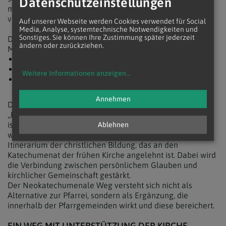
Datenschutzeinstellungen
möchten, als auch an Menschen, die sich auf die Taufe
vorbereiten.
Auf unserer Webseite werden Cookies verwendet für Social
Media, Analyse, systemtechnische Notwendigkeiten und
Sonstiges. Sie können Ihre Zustimmung später jederzeit
Die Gemeinschaften schaffen einen Raum, in dem
ändern oder zurückziehen.
Mitglieder:
die Bibel lesen,
die Eucharistie feiern,
Weitere Informationen anzeigen
...
ihre Lebensgeschichten im Licht des Glaubens
reflektieren können.
Annehmen
Dieser Ansatz hilft den Mitgliedern, ihre persönliche
„Heilsgeschichte“ besser zu verstehen. Ein zentrales Ziel
ist es, die ursprüngliche Bedeutung der
T
aufe
Ablehnen
wiederzuentdecken. Die Mitglieder durchlaufen ein
Itinerarium der christlichen Bildung, das an den
Katechumenat der frühen Kirche angelehnt ist. Dabei wird
die Verbindung zwischen persönlichem Glauben und
kirchlicher Gemeinschaft gestärkt.
Der Neokatechumenale Weg versteht sich nicht als
Alternative zur Pfarrei, sondern als Ergänzung, die
innerhalb der Pfarrgemeinden wirkt und diese bereichert.
EIN WEG MIT UNTERSTÜTZUNG DER KIRCHE