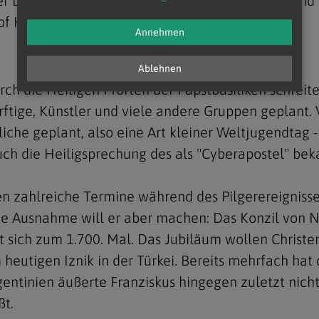
r Linzer Bischof Manfred Scheuer (10. August) und 
hof Hermann Glettler wird am 8. Jänner 60.
Annehmen
Ablehnen
rch die Heiligen Pforten der Papstbasiliken schrei
tige, Künstler und viele andere Gruppen geplant. Von
che geplant, also eine Art kleiner Weltjugendtag -
uch die Heiligsprechung des als "Cyberapostel" beka
n zahlreiche Termine während des Pilgerereignisses
ne Ausnahme will er aber machen: Das Konzil von Ni
rt sich zum 1.700. Mal. Das Jubiläum wollen Chris
eutigen Iznik in der Türkei. Bereits mehrfach hat 
tinien äußerte Franziskus hingegen zuletzt nicht 
ßt.