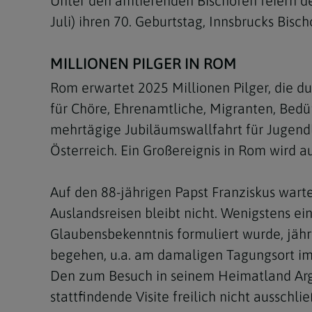
Unter den amtierenden Bischöfen feiern de
Juli) ihren 70. Geburtstag, Innsbrucks Bisc
MILLIONEN PILGER IN ROM
Rom erwartet 2025 Millionen Pilger, die du
für Chöre, Ehrenamtliche, Migranten, Bedürf
mehrtägige Jubiläumswallfahrt für Jugendli
Österreich. Ein Großereignis in Rom wird a
Auf den 88-jährigen Papst Franziskus warte
Auslandsreisen bleibt nicht. Wenigstens ei
Glaubensbekenntnis formuliert wurde, jäh
begehen, u.a. am damaligen Tagungsort im h
Den zum Besuch in seinem Heimatland Argen
stattfindende Visite freilich nicht ausschlie