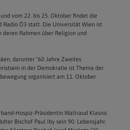
nd vom 22. bis 25. Oktober findet die
adio Ö3 statt. Die Universität Wien ist
in deren Rahmen über Religion und
läen, darunter "60 Jahre Zweites
hristsein in der Demokratie ist Thema der
enbewegung organisiert am 11. Oktober
rband-Hospiz-Präsidentin Waltraud Klasnic
dter Bischof Paul Iby sein 90. Lebensjahr.