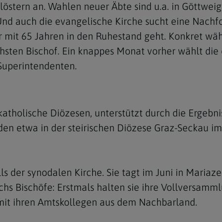
stern an. Wahlen neuer Äbte sind u.a. in Göttweig
 Und auch die evangelische Kirche sucht eine Nachf
r mit 65 Jahren in den Ruhestand geht. Konkret wäh
chsten Bischof. Ein knappes Monat vorher wählt die
 Superintendenten.
Navigation schließen
atholische Diözesen, unterstützt durch die Ergebni
den etwa in der steirischen Diözese Graz-Seckau im
s der synodalen Kirche. Sie tagt im Juni in Mariaz
ichs Bischöfe: Erstmals halten sie ihre Vollversamm
it ihren Amtskollegen aus dem Nachbarland.