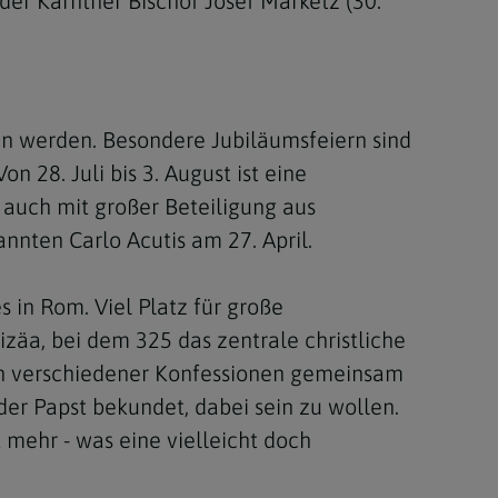
der Kärntner Bischof Josef Marketz (30.
ten werden. Besondere Jubiläumsfeiern sind
 28. Juli bis 3. August ist eine
 auch mit großer Beteiligung aus
nnten Carlo Acutis am 27. April.
 in Rom. Viel Platz für große
zäa, bei dem 325 das zentrale christliche
ten verschiedener Konfessionen gemeinsam
der Papst bekundet, dabei sein zu wollen.
mehr - was eine vielleicht doch