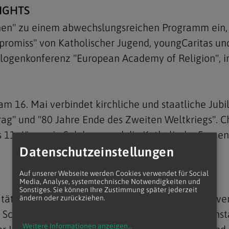
IGHTS
hen" zu einem abwechslungsreichen Programm ein, u
omiss" von Katholischer Jugend, youngCaritas und R
eologenkonferenz "European Academy of Religion", 
m 16. Mai verbindet kirchliche und staatliche Jubi
trag" und "80 Jahre Ende des Zweiten Weltkriegs". C
s 11. Jänner in Salzburg, und die Katholische Frau
Datenschutzeinstellungen
Auf unserer Webseite werden Cookies verwendet für Social
Media, Analyse, systemtechnische Notwendigkeiten und
Sonstiges. Sie können Ihre Zustimmung später jederzeit
tätige frühere steirische Landeschefin und Dachve
ändern oder zurückziehen.
 Schon am 23. Jänner vollendet der frühere Eisenstä
Weitere Informationen anzeigen
...