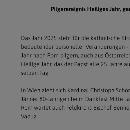
Kirchenbeitrag
Hochschul
Beichte
In Memoriam
Aschermit
Ökumene
Diözesanle
Pilgerereignis Heiliges Jahr, g
Telefonseelsorge
Konservato
Hochzeit & Ehe
Fastenzeit
Personen
Kirchenmu
Weihe
Karwoche
Pfarren
Erwachsene
Das Jahr 2025 steht für die katholische Ki
Region
Krankensalbung
Ostern
Institution
bedeutender personeller Veränderungen -
Theologisc
Jahr nach Rom pilgern, auch aus Österreich
Christi Hi
Andersspr
Heilige Jahr, das der Papst alle 25 Jahre 
Pfingsten
Organigr
selben Tag.
Fronleich
In Wien zieht sich Kardinal Christoph Sch
Mariä Him
Jänner 80-Jährigen beim Dankfest Mitte Jä
Rom wartet auch Feldkirchs Bischof Benno E
Erntedank
Vaduz.
Allerheili