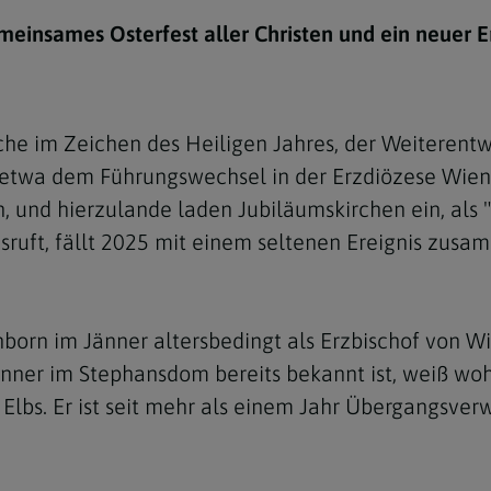
e
twoch
itung
10 Gebote
Trennung/Scheidung
Meldungsarchiv
emeinsames Osterfest aller Christen und ein neuer E
rium für
7 Todsünden
Einsamkeit
sik
7 Gaben des Heiligen Gei
Trauer
nbildung in deiner
rche im Zeichen des Heiligen Jahres, der Weiterent
en
Begräbnis
 etwa dem Führungswechsel in der Erzdiözese Wien
Navigation schließen
he Kurse
, und hierzulande laden Jubiläumskirchen ein, als 
mmelfahrt
achige Gemeinden
ausruft, fällt 2025 mit einem seltenen Ereignis zus
amm
nam
önborn im Jänner altersbedingt als Erzbischof von W
melfahrt
nner im Stephansdom bereits bekannt ist, weiß wohl
Navigation schließen
lbs. Er ist seit mehr als einem Jahr Übergangsverw
Navigation schließen
gen und Allerseelen