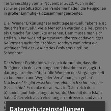
Terroranschlag vom 2. November 2020. Auch in der
schwierigen Situation der Pandemie hätten die Religionen
in großer Einmütigkeit zusammengearbeitet.
Die "Wiener Erklärung" sei nicht tagesaktuell, "aber sie ist
dauerhaft aktuell". Viele Menschen würden die Religionen
als Ursache für Konflikte ansehen. Dem müsse man sich
stellen. "
Und wir sind gemeinsam überzeugt davon, dass
Religionen nicht das Problem, sondern zumindest ein
wichtiger Teil der Lösung des Problems sind
", so
Schönborn.
Der Wiener Erzbischof wies auch darauf hin, dass die
Religionen in den vergangenen Jahrzehnten engagiert
daran gearbeitet hätten, "die Wunden der Vergangenheit
zu benennen und Wege der Versöhnung zu gehen".
Nachsatz: "E
s gibt zwischen uns eine auch schmerzliche
Geschichte.
" Er denke daran, was in Österreich den
Jüdinnen und Juden angetan wurde. Und mit dem Islam
habe Österreich auch eine lange, kontroverse und auch
kriegerische Geschichte.
Es gebe inzwischen eine starke muslimische Präsenz in
Datenschutzeinstellungen