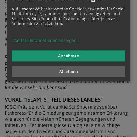
Österreich, so Schönborn: "
Und es ist für uns als Christen
sehr wichtig, dies anzuerkennen und zu sagen: 'Diese
Auf unserer Webseite werden Cookies verwendet für Social
Menschen sind Österreicherinnen und Österreicher. Es ist
Media, Analyse, systemtechnische Notwendigkeiten und
Sonstiges. Sie können Ihre Zustimmung später jederzeit
ihr Land, genauso wie es unser Land ist.
'" Nachsatz: "
Sind
ändern oder zurückziehen.
wir dankbar, dass sie an Gott glauben und versuchen, ihr
Leben an den Geboten Gottes zu orientieren. Das ist eine
gemeinsame Basis, die für unser Zusammenleben wichtig
Weitere Informationen anzeigen
...
ist.
"
Annehmen
Kardinal Schönborn würdigte auf Nachfrage auch die
guten gesetzlichen Rahmenbedingungen für die
Religionen. Deren staatliche Mitverantwortung für das
Ablehnen
Gemeinwohl werde gesehen, anerkannt und auch
gefördert. "
Das ist eine besondere Situation in Österreich,
für die wir sehr dankbar sind.
"
VURAL: "ISLAM IST TEIL DIESES LANDES"
IGGÖ-Präsident Vural dankte Schönborn gegenüber
Kathpress für die Einladung zur gemeinsamen Erklärung
wie auch für die vielen früheren Begegnungen und
Initiativen. Der interreligiöse Dialog sei eine wichtige
Säule, um den Frieden und Zusammenhalt im Land