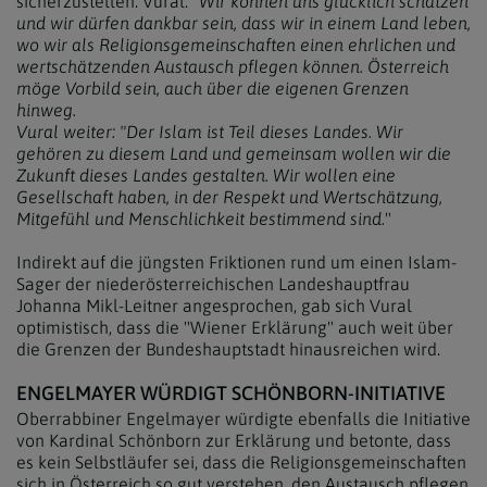
sicherzustellen. Vural: "
Wir können uns glücklich schätzen
und wir dürfen dankbar sein, dass wir in einem Land leben,
wo wir als Religionsgemeinschaften einen ehrlichen und
wertschätzenden Austausch pflegen können. Österreich
möge Vorbild sein, auch über die eigenen Grenzen
hinweg.
Vural weiter: "Der Islam ist Teil dieses Landes. Wir
gehören zu diesem Land und gemeinsam wollen wir die
Zukunft dieses Landes gestalten. Wir wollen eine
Gesellschaft haben, in der Respekt und Wertschätzung,
Mitgefühl und Menschlichkeit bestimmend sind.
"
Indirekt auf die jüngsten Friktionen rund um einen Islam-
Sager der niederösterreichischen Landeshauptfrau
Johanna Mikl-Leitner angesprochen, gab sich Vural
optimistisch, dass die "Wiener Erklärung" auch weit über
die Grenzen der Bundeshauptstadt hinausreichen wird.
ENGELMAYER WÜRDIGT SCHÖNBORN-INITIATIVE
Oberrabbiner Engelmayer würdigte ebenfalls die Initiative
von Kardinal Schönborn zur Erklärung und betonte, dass
es kein Selbstläufer sei, dass die Religionsgemeinschaften
sich in Österreich so gut verstehen, den Austausch pflegen