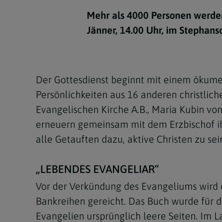
Kirchenbeitrag
Hochschul
Beichte
In Memoriam
Aschermit
Ökumene
Diözesanle
Mehr als 4000 Personen werden
Telefonseelsorge
Konservato
Hochzeit & Ehe
Fastenzeit
Personen
Jänner, 14.00 Uhr, im Stephans
Kirchenmu
Weihe
Karwoche
Pfarren
Erwachsene
Region
Krankensalbung
Ostern
Institution
Der Gottesdienst beginnt mit einem ökume
Theologisc
Persönlichkeiten aus 16 anderen christlich
Christi Hi
Andersspr
Evangelischen Kirche A.B., Maria Kubin vo
Pfingsten
Organigr
erneuern gemeinsam mit dem Erzbischof ihr
alle Getauften dazu, aktive Christen zu se
Fronleich
Mariä Him
„LEBENDES EVANGELIAR“
Vor der Verkündung des Evangeliums wird e
Erntedank
Bankreihen gereicht. Das Buch wurde für d
Allerheili
Evangelien ursprünglich leere Seiten. Im La