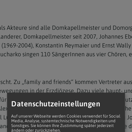
ls Akteure sind alle Domkapellmeister und Domorg
Landerer, Domkapellmeister seit 2007, Johannes E
(1969-2004), Konstantin Reymaier und Ernst Wally 
charko singen 110 SängerInnen aus vier Chören, ei
scht. Zu „family and friends“ kommen Vertreter aus
gungen in der Erzdiözese. Dazu viele haupt- und 
für alle offene Möglichkeit einer Anmeldung genu
Datenschutzeinstellungen
lexander Van der Bellen, der eine kurze Ansprache
Auf unserer Webseite werden Cookies verwendet für Social
l Ludwig und Niederösterreichs Landeshauptfrau Jo
Media, Analyse, systemtechnische Notwendigkeiten und
nd. Mit Kardinal Schönborn am Altar werden die dr
Sonstiges. Sie können Ihre Zustimmung später jederzeit
ändern oder zurückziehen.