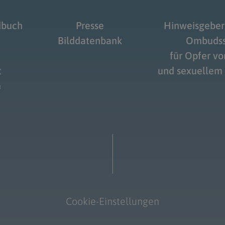
dbuch
Presse
Hinweisgeber
Bilddatenbank
Ombudss
für Opfer v
t
und sexuellem
m
Cookie-Einstellungen