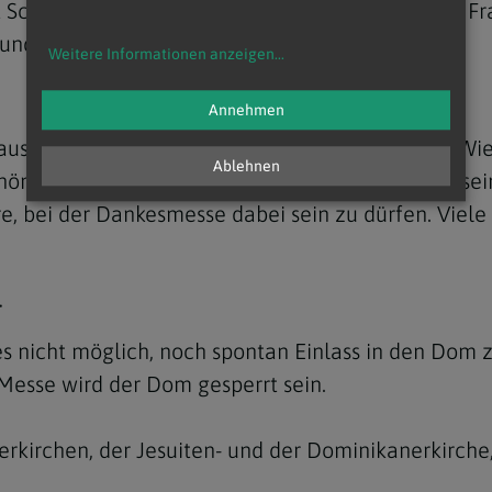
t Schüller sowie die beiden Wiener Weihbischöfe F
 und Weihbischöfe.
Weitere Informationen anzeigen
...
Annehmen
 aus 42 Pfarren quer durch die Erzdiözese Wien (Wi
Ablehnen
hönborn hat die Ministrantenpastoral in Wien in sei
e, bei der Dankesmesse dabei sein zu dürfen. Viele
T
es nicht möglich, noch spontan Einlass in den Dom 
Messe wird der Dom gesperrt sein.
erkirchen, der Jesuiten- und der Dominikanerkirche,