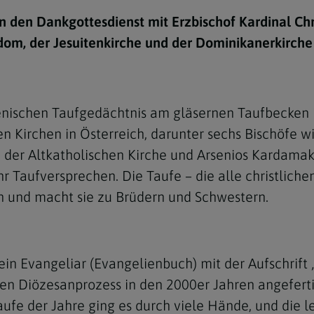
e
twoch
itung
10 Gebote
Trennung/Scheidung
Meldungsarchiv
 den Dankgottesdienst mit Erzbischof Kardinal Ch
rium für
7 Todsünden
Einsamkeit
dom, der Jesuitenkirche und der Dominikanerkirche 
sik
7 Gaben des Heiligen Gei
Trauer
nbildung in deiner
en
Begräbnis
nischen Taufgedächtnis am gläsernen Taufbecken 
Navigation schließen
he Kurse
en Kirchen in Österreich, darunter sechs Bischöfe 
mmelfahrt
achige Gemeinden
n der Altkatholischen Kirche und Arsenios Kardamak
amm
 Taufversprechen. Die Taufe – die alle christlic
in und macht sie zu Brüdern und Schwestern.
nam
melfahrt
Navigation schließen
in Evangeliar (Evangelienbuch) mit der Aufschrift
en Diözesanprozess in den 2000er Jahren angeferti
Navigation schließen
gen und Allerseelen
ufe der Jahre ging es durch viele Hände, und die le