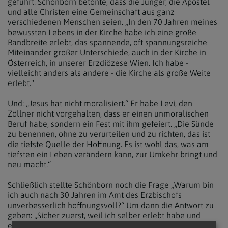
geführt. Schönborn betonte, dass die Jünger, die Apostel
und alle Christen eine Gemeinschaft aus ganz
verschiedenen Menschen seien. „In den 70 Jahren meines
bewussten Lebens in der Kirche habe ich eine große
Bandbreite erlebt, das spannende, oft spannungsreiche
Miteinander großer Unterschiede, auch in der Kirche in
Österreich, in unserer Erzdiözese Wien. Ich habe -
vielleicht anders als andere - die Kirche als große Weite
erlebt."
Und: „Jesus hat nicht moralisiert.“ Er habe Levi, den
Zöllner nicht vorgehalten, dass er einen unmoralischen
Beruf habe, sondern ein Fest mit ihm gefeiert. „Die Sünde
zu benennen, ohne zu verurteilen und zu richten, das ist
die tiefste Quelle der Hoffnung. Es ist wohl das, was am
tiefsten ein Leben verändern kann, zur Umkehr bringt und
neu macht.“
Schließlich stellte Schönborn noch die Frage „Warum bin
ich auch nach 30 Jahren im Amt des Erzbischofs
unverbesserlich hoffnungsvoll?“ Um dann die Antwort zu
geben: „Sicher zuerst, weil ich selber erlebt habe und
erlebe, dass, wie es in der Lesung hieß, das Wort Gottes