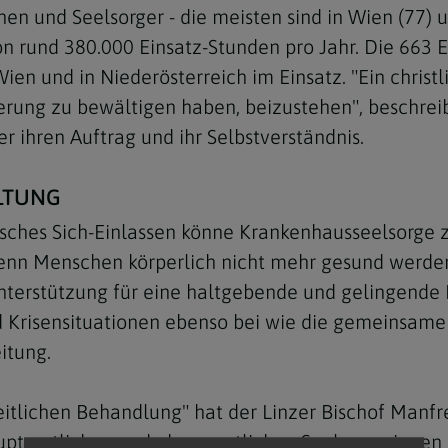
en und Seelsorger - die meisten sind in Wien (77) u
rund 380.000 Einsatz-Stunden pro Jahr. Die 663 E
Wien und in Niederösterreich im Einsatz. "Ein chris
rung zu bewältigen haben, beizustehen", beschreib
 ihren Auftrag und ihr Selbstverständnis.
Navigation schließen
LTUNG
sches Sich-Einlassen könne Krankenhausseelsorge
enn Menschen körperlich nicht mehr gesund werden 
 Unterstützung für eine haltgebende und gelingende
d Krisensituationen ebenso bei wie die gemeinsame 
itung.
eitlichen Behandlung" hat der Linzer Bischof Manf
auptamtlichen und ehrenamtlichen Seelsorgerinnen