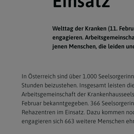
Einsatz
Kirchenbeitrag
Hochschul
Beichte
In Memoriam
Aschermit
Ökumene
Diözesanle
Telefonseelsorge
Konservato
Hochzeit & Ehe
Fastenzeit
Personen
Kirchenmu
Welttag der Kranken (11. Febru
Weihe
Karwoche
Pfarren
Erwachsene
engagieren. Arbeitsgemeinschaf
Region
Krankensalbung
Ostern
Institution
jenen Menschen, die leiden un
Theologisc
Christi Hi
Andersspr
Pfingsten
Organigr
In Österreich sind über 1.000 Seelsorgerin
Fronleich
Stunden beizustehen. Insgesamt leisten di
Arbeitsgemeinschaft der Krankenhausseelso
Mariä Him
Februar bekanntgegeben. 366 Seelsorgerinne
Rehazentren im Einsatz. Dazu kommen noc
Erntedank
engagieren sich 663 weitere Menschen ehr
Allerheili