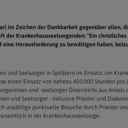
e
twoch
itung
10 Gebote
Trennung/Scheidung
Meldungsarchiv
rium für
7 Todsünden
Einsamkeit
sik
ar) im Zeichen der Dankbarkeit gegenüber allen, d
7 Gaben des Heiligen Gei
Trauer
nbildung in deiner
t der Krankenhausseelsorgenden: "Ein christliches
en
Begräbnis
d eine Herausforderung zu bewältigen haben, beizu
Navigation schließen
he Kurse
mmelfahrt
achige Gemeinden
amm
nen und Seelsorger in Spitälern im Einsatz, um Kra
nam
ese einen Einsatz von nahezu 450.000 Stunden pro J
rgerinnen und -seelsorger Österreichs aus Anlass 
melfahrt
n und Seelsorger - inklusive Priester und Diakone -
Navigation schließen
h unzählige punktuelle Besuche durch Priester un
enamtlich in der Krankenhausseelsorge.
Navigation schließen
gen und Allerseelen