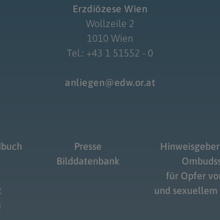
Erzdiözese Wien
Wollzeile 2
1010 Wien
Tel.: +43 1 51552 - 0
anliegen@edw.or.at
dbuch
Presse
Hinweisgeber
Bilddatenbank
Ombudss
für Opfer v
t
und sexuellem
m