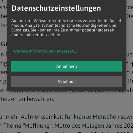
ankenbesuchsdienste machen. Sie alle sind besonde
Datenschutzeinstellungen
r bei einer Pressekonferenz am Mittwoch in Linz. D
Auf unserer Webseite werden Cookies verwendet für Social
ätsmarker".
Media, Analyse, systemtechnische Notwendigkeiten und
Sonstiges. Sie können Ihre Zustimmung später jederzeit
ändern oder zurückziehen.
NGEL DER HOFFNUNG"
Weitere Informationen anzeigen
...
en Botschaft zum "Welttag der Kranken" (11. Februa
t: Ärzte und Ärztinnen, Krankenschwestern und -pf
Annehmen
hten Botschaft. Wo Menschen litten, lernten sie und
er gegenseitigen Bereicherung". Es sei wichtig, die
Ablehnen
s freundliche Lächeln des medizinischen Personal
 Herzen zu bewahren.
für mehr Aufmerksamkeit für kranke Menschen sowi
m Thema "Hoffnung", Motto des Heiligen Jahres 20