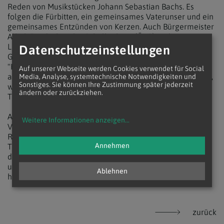
Reden von Musikstücken Johann Sebastian Bachs. Es
folgen die Fürbitten, ein gemeinsames Vaterunser und ein
gemeinsames Entzünden von Kerzen. Auch Bürgermeister
Albel, Bundeskanzler Schallenberg (ÖVP) und
Landeshauptmann Kaiser richten ihr Wort an die
Datenschutzeinstellungen
Gemeinde. Zum Abschluss wird das ökumenische Lied
"Komm, Herr, segne uns, dass wir uns nicht trennen"
Auf unserer Webseite werden Cookies verwendet für Social
angestimmt, das "schon in der DDR gesungen worden ist",
Media, Analyse, systemtechnische Notwendigkeiten und
Sonstiges. Sie können Ihre Zustimmung später jederzeit
wie Pirker Kathpress gegenüber mitteilte. Der offizielle
ändern oder zurückziehen.
Teil der Trauerfeier wird gegen 20 Uhr beendet sein.
Auch der Villacher Imam Esad Memi und weitere
Weitere Informationen anzeigen
...
Vertreterinnen und Vertreter der Islamischen
Religionsgemeinde Kärnten haben sich für die
Annehmen
Trauerveranstaltung angekündigt, "um die Solidarität und
das Mitgefühl der muslimischen Gemeinschaft zu
unterstreichen", wie es seitens der IGGÖ am Dienstag
Ablehnen
hieß.
zurück