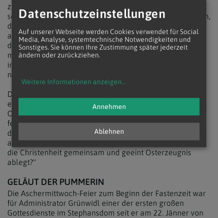
zum Hunger der Seele nach Gott. "Gott will sich uns nur
Datenschutzeinstellungen
schenken im Maße unseres Hungers nach ihm. Den Satten,
den Übersättigten drängt er sich nicht auf." Fasten könne
Auf unserer Webseite werden Cookies verwendet für Social
also auch bedeuten: "die Selbstverliebtheit aushungern,
Media, Analyse, systemtechnische Notwendigkeiten und
das aufgeblähte Ego etwas abspecken, die Übersättigung
Sonstiges. Sie können Ihre Zustimmung später jederzeit
mit Lärm, Spaß und Stress reduzieren und Platz machen,
ändern oder zurückziehen.
innerlich entrümpeln, Gott Raum geben, und den Hunger
nach der Begegnung mit Christus wieder neu spüren."
Weitere Informationen anzeigen
...
Der Administrator wies zudem darauf hin, dass heuer
eines der seltenen Jahre ist, in denen West- und
Annehmen
Ostkirchen am gleichen Datum Ostern feiern und hielt
fest: "Könnte das nicht für die Zukunft ein Modell werden,
Ablehnen
dass wir Berechnungsfragen für einen Termin hinten
anstellen und dass es uns ein großes Anliegen wird, dass
die Christenheit gemeinsam und geeint Osterzeugnis
ablegt?"
GELÄUT DER PUMMERIN
Die Aschermittwoch-Feier zum Beginn der Fastenzeit war
für Administrator Grünwidl einer der ersten großen
Gottesdienste im Stephansdom seit er am 22. Jänner von