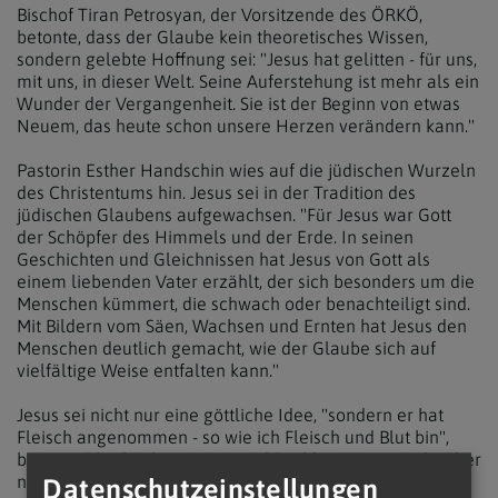
Bischof Tiran Petrosyan, der Vorsitzende des ÖRKÖ,
betonte, dass der Glaube kein theoretisches Wissen,
sondern gelebte Hoffnung sei: "Jesus hat gelitten - für uns,
mit uns, in dieser Welt. Seine Auferstehung ist mehr als ein
Wunder der Vergangenheit. Sie ist der Beginn von etwas
Neuem, das heute schon unsere Herzen verändern kann."
Pastorin Esther Handschin wies auf die jüdischen Wurzeln
des Christentums hin. Jesus sei in der Tradition des
jüdischen Glaubens aufgewachsen. "Für Jesus war Gott
der Schöpfer des Himmels und der Erde. In seinen
Geschichten und Gleichnissen hat Jesus von Gott als
einem liebenden Vater erzählt, der sich besonders um die
Menschen kümmert, die schwach oder benachteiligt sind.
Mit Bildern vom Säen, Wachsen und Ernten hat Jesus den
Menschen deutlich gemacht, wie der Glaube sich auf
vielfältige Weise entfalten kann."
Jesus sei nicht nur eine göttliche Idee, "sondern er hat
Fleisch angenommen - so wie ich Fleisch und Blut bin",
betonte Oberkirchenrätin Ingrid Bachler. Wenn sie darüber
nachdenke, dass Gott diesen Weg zu den Menschen
Datenschutzeinstellungen