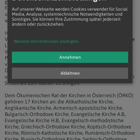
gewählt hat, "dann wächst meine Hoffnung und meine
Freude: Gott ist gekommen, um uns nahe zu sein. Er ruft
Auf unserer Webseite werden Cookies verwendet für Social
uns, ihm zu vertrauen, seine Liebe anzunehmen und sie
Media, Analyse, systemtechnische Notwendigkeiten und
Sonstiges. Sie können Ihre Zustimmung später jederzeit
weiterzugeben."
ändern oder zurückziehen.
Im Geist Jesus leben bedeute u.a., wie Jesus
Verantwortung für die Welt zu tragen und sich für das gute
Weitere Informationen anzeigen
...
Leben aller einzusetzen, sagte Bischöfin Maria Kubin: "Als
Volk Gottes sind wir gemeinsam berufen, Propheten und
Annehmen
Prophetinnen zu sein und die frohe Botschaft zu
verkünden, dass Gott unser Freund, unsere Freundin ist.
Der Geist Gottes ist dabei mit uns und erfüllt uns. Er gibt
Ablehnen
uns die Kraft, die bunte Vielfalt des Lebens in ihrer ganzen
Schönheit zum Blühen zu bringen."
Dem Ökumenischen Rat der Kirchen in Österreich (ÖRKÖ)
gehören 17 Kirchen an: die Altkatholische Kirche,
Anglikanische Kirche, Armenisch-apostolische Kirche,
Bulgarisch-Orthodoxe Kirche, Evangelische Kirche A.B.,
Evangelische Kirche H.B., Evangelisch-methodistische
Kirche, Griechisch-Orthodoxe Kirche, Koptisch-Orthodoxe
Kirche, Römisch-Katholische Kirche, Rumänisch-Orthodoxe
Kirche, Russisch-Orthodoxe Kirche, Serbisch-Orthodoxe