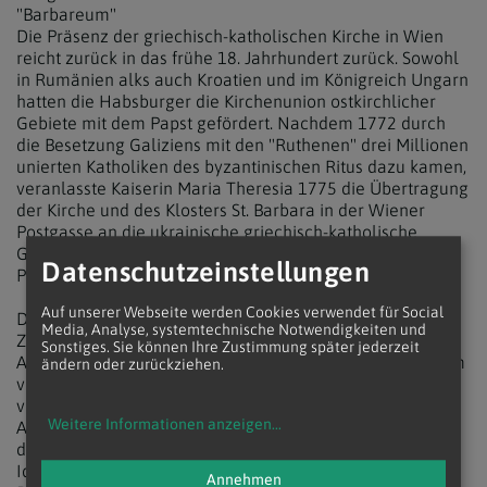
"Barbareum"
Die Präsenz der griechisch-katholischen Kirche in Wien
reicht zurück in das frühe 18. Jahrhundert zurück. Sowohl
in Rumänien alks auch Kroatien und im Königreich Ungarn
hatten die Habsburger die Kirchenunion ostkirchlicher
Gebiete mit dem Papst gefördert. Nachdem 1772 durch
die Besetzung Galiziens mit den "Ruthenen" drei Millionen
unierten Katholiken des byzantinischen Ritus dazu kamen,
veranlasste Kaiserin Maria Theresia 1775 die Übertragung
der Kirche und des Klosters St. Barbara in der Wiener
Postgasse an die ukrainische griechisch-katholische
Gemeinde. Im Zuge dessen wurde auch das
Datenschutzeinstellungen
Priesterseminar "Barbareum" gegründet.
Auf unserer Webseite werden Cookies verwendet für Social
Das "Barbareum" entwickelte sich rasch zu einem
Media, Analyse, systemtechnische Notwendigkeiten und
Zentrum des theologischen und intellektuellen
Sonstiges. Sie können Ihre Zustimmung später jederzeit
Austauschs. Die Seminaristen widmeten sich dem Studium
ändern oder zurückziehen.
von Philosophie, Theologie, liturgischer Praxis und
verschiedenen Sprachen, darunter Latein, Griechisch und
Weitere Informationen anzeigen
...
Altkirchenslawisch. Ein besonderes Augenmerk lag auf
der Förderung einer starken griechisch-katholischen
Identität in Einheit mit der römisch-katholischen Kirche.
Annehmen