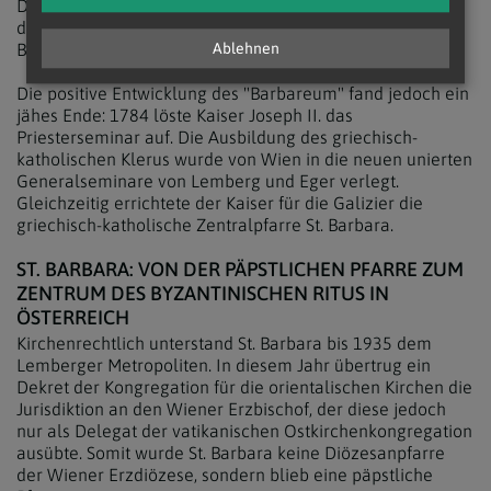
Die Studenten besuchten auch Lehrveranstaltungen an
den Wiener Universitäten, und das Seminar pflegte enge
Beziehungen zu römisch-katholischen Institutionen.
Ablehnen
Die positive Entwicklung des "Barbareum" fand jedoch ein
jähes Ende: 1784 löste Kaiser Joseph II. das
Priesterseminar auf. Die Ausbildung des griechisch-
katholischen Klerus wurde von Wien in die neuen unierten
Generalseminare von Lemberg und Eger verlegt.
Gleichzeitig errichtete der Kaiser für die Galizier die
griechisch-katholische Zentralpfarre St. Barbara.
ST. BARBARA: VON DER PÄPSTLICHEN PFARRE ZUM
ZENTRUM DES BYZANTINISCHEN RITUS IN
ÖSTERREICH
Kirchenrechtlich unterstand St. Barbara bis 1935 dem
Lemberger Metropoliten. In diesem Jahr übertrug ein
Dekret der Kongregation für die orientalischen Kirchen die
Jurisdiktion an den Wiener Erzbischof, der diese jedoch
nur als Delegat der vatikanischen Ostkirchenkongregation
ausübte. Somit wurde St. Barbara keine Diözesanpfarre
der Wiener Erzdiözese, sondern blieb eine päpstliche