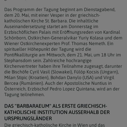
Das Programm der Tagung beginnt am Dienstagabend,
dem 20. Mai, mit einer Vesper in der griechisch-
katholischen Kirche St. Barbara. Die inhaltliche
Auseinandersetzung startet am Donnerstag im
Erzbischöflichen Palais mit Eröffnungsreden von Kardinal
Schönborn, Ostkirchen-Generalvikar Yuriy Kolasa und dem
Wiener Ostkirchenexperten Prof. Thomas Nemeth. Ein
spiritueller Höhepunkt der Tagung wird die
Pontifikalliturgie am Mittwoch, dem 21. Mai, um 18 Uhr im
Stephansdom sein. Zahlreiche hochrangige
Kirchenvertreter haben ihre Teilnahme zugesagt, darunter
die Bischöfe Cyril Vasil (Slowakei), Fülöp Kocsis (Ungarn),
Milan Stipic (Kroatien), Bohdan Danylo (USA) und Virgil
Bercea (Rumänien). Auch der Apostolische Nuntius in
Österreich, Erzbischof Pedro Lopez Quintana, wird an der
Tagung teilnehmen.
DAS "BARBARAEUM" ALS ERSTE GRIECHISCH-
KATHOLISCHE INSTITUTION AUSSERHALB DER U
RSPRUNGSLÄNDER
Die griechisch-katholische Kirche in Wien und das