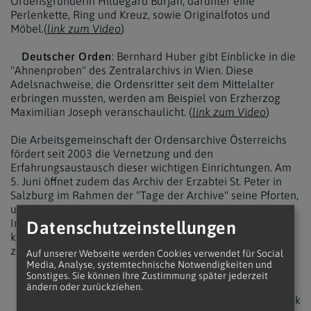
Ordensgründerin Hildegard Burjan, darunter eine
Perlenkette, Ring und Kreuz, sowie Originalfotos und
Möbel.(
link zum Video
)
Deutscher Orden
: Bernhard Huber gibt Einblicke in die
"Ahnenproben" des Zentralarchivs in Wien. Diese
Adelsnachweise, die Ordensritter seit dem Mittelalter
erbringen mussten, werden am Beispiel von Erzherzog
Maximilian Joseph veranschaulicht. (
link zum Video
)
Die Arbeitsgemeinschaft der Ordensarchive Österreichs
fördert seit 2003 die Vernetzung und den
Erfahrungsaustausch dieser wichtigen Einrichtungen. Am
5. Juni öffnet zudem das Archiv der Erzabtei St. Peter in
Salzburg im Rahmen der "Tage der Archive" seine Pforten,
um die Wendezeit um 1500 zu beleuchten. Diese
Initiativen machen die reiche Geschichte und das
Datenschutzeinstellungen
kulturelle Erbe der Orden für zukünftige Generationen
zugänglich.
Auf unserer Webseite werden Cookies verwendet für Social
Media, Analyse, systemtechnische Notwendigkeiten und
Sonstiges. Sie können Ihre Zustimmung später jederzeit
ändern oder zurückziehen.
zurück