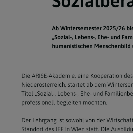
Sozialbera
Kirchenbeitrag
Hochschul
Beichte
In Memoriam
Aschermit
Ökumene
Diözesanle
Telefonseelsorge
Konservato
Hochzeit & Ehe
Fastenzeit
Personen
Kirchenmu
Ab Wintersemester 2025/26 bi
Weihe
Karwoche
Pfarren
Erwachsene
„Sozial-, Lebens-, Ehe- und Fam
Region
Krankensalbung
Ostern
Institution
humanistischen Menschenbild u
Theologisc
Christi Hi
Andersspr
Pfingsten
Organigr
Die ARISE-Akademie, eine Kooperation des 
Fronleich
Niederösterreich, startet ab dem Winters
Titel „Sozial-, Lebens-, Ehe- und Familien
Mariä Him
professionell begleiten möchten.
Erntedank
Der Lehrgang ist sowohl von der Wirtscha
Allerheili
Standort des IEF in Wien statt. Die Ausbil