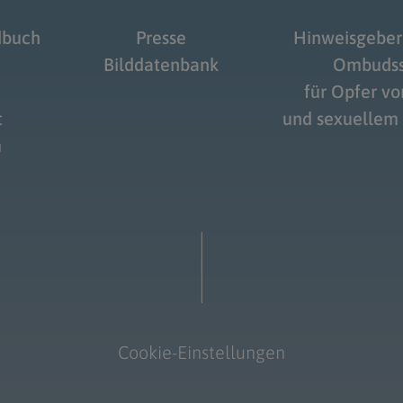
dbuch
Presse
Hinweisgeber
Bilddatenbank
Ombudss
für Opfer v
t
und sexuellem
m
Cookie-Einstellungen