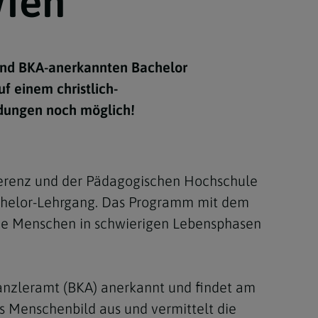
Wien
Berufung
und BKA-anerkannten Bachelor
stes
uf einem christlich-
ldungen noch möglich!
onferenz und der Pädagogischen Hochschule
achelor-Lehrgang. Das Programm mit dem
, die Menschen in schwierigen Lebensphasen
anzleramt (BKA) anerkannt und findet am
es Menschenbild aus und vermittelt die