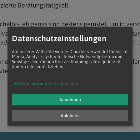
ierte Beratungstätigkeit.
chelor-Lehrgangs sind bestens gerüstet, um in ver
privaten Praxen, sozialen Einrichtungen oder Beratu
Datenschutzeinstellungen
Erzdiözese Wien: Sie erhalten eine Ermäßigung von 
Navigation schließen
Auf unserer Webseite werden Cookies verwendet für Social
Media, Analyse, systemtechnische Notwendigkeiten und
ionen zu den Lehrgangsinhalten, den Lehrenden, d
Sonstiges. Sie können Ihre Zustimmung später jederzeit
ändern oder zurückziehen.
site der ARISE-Akademie:
www.arise-akademie.at
.
Weitere Informationen anzeigen
...
Annehmen
Ablehnen