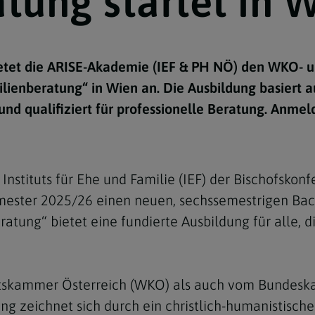
tung startet in 
e
twoch
itung
10 Gebote
Trennung/Scheidung
Meldungsarchiv
rium für
7 Todsünden
Einsamkeit
sik
etet die ARISE-Akademie (IEF & PH NÖ) den WKO- 
7 Gaben des Heiligen Gei
Trauer
nbildung in deiner
ilienberatung“ in Wien an. Die Ausbildung basiert a
en
Begräbnis
nd qualifiziert für professionelle Beratung. Anme
Navigation schließen
he Kurse
mmelfahrt
achige Gemeinden
amm
Instituts für Ehe und Familie (IEF) der Bischofsk
nam
emester 2025/26 einen neuen, sechssemestrigen B
beratung“ bietet eine fundierte Ausbildung für alle
melfahrt
Navigation schließen
ftskammer Österreich (WKO) als auch vom Bundesk
Navigation schließen
gen und Allerseelen
dung zeichnet sich durch ein christlich-humanistisch