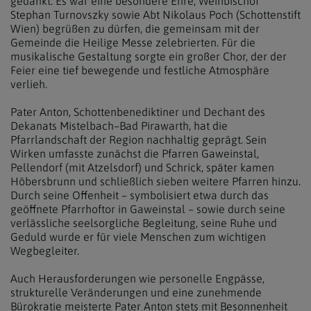
gedankt. Es war eine besondere Ehre, Weihbischof
Stephan Turnovszky sowie Abt Nikolaus Poch (Schottenstift
Wien) begrüßen zu dürfen, die gemeinsam mit der
Gemeinde die Heilige Messe zelebrierten. Für die
musikalische Gestaltung sorgte ein großer Chor, der der
Feier eine tief bewegende und festliche Atmosphäre
verlieh.
Pater Anton, Schottenbenediktiner und Dechant des
Dekanats Mistelbach–Bad Pirawarth, hat die
Pfarrlandschaft der Region nachhaltig geprägt. Sein
Wirken umfasste zunächst die Pfarren Gaweinstal,
Pellendorf (mit Atzelsdorf) und Schrick, später kamen
Höbersbrunn und schließlich sieben weitere Pfarren hinzu.
Durch seine Offenheit – symbolisiert etwa durch das
geöffnete Pfarrhoftor in Gaweinstal – sowie durch seine
verlässliche seelsorgliche Begleitung, seine Ruhe und
Geduld wurde er für viele Menschen zum wichtigen
Wegbegleiter.
Auch Herausforderungen wie personelle Engpässe,
strukturelle Veränderungen und eine zunehmende
Bürokratie meisterte Pater Anton stets mit Besonnenheit