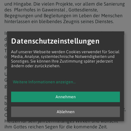
und Hingabe. Die vielen Projekte, vor allem die Sanierung
des Pfarrhofes in Gaweinstal , Gottesdienste,
Begegnungen und Begleitungen im Leben der Menschen
hinterlassen ein bleibendes Zeugnis seines Dienstes.
In launigen Worten erinnerte die Pfarrgemeinde während
der Feier an Stationen seines Wirkens, betonte aber auch
Datenschutzeinstellungen
die tiefe Dankbarkeit für sein Dasein – sei es bei Taufen,
Trauungen oder Abschieden, oder einfach mit einem
Auf unserer Webseite werden Cookies verwendet für Social
offenen Ohr für die Anliegen der Menschen.
Media, Analyse, systemtechnische Notwendigkeiten und
Sonstiges. Sie können Ihre Zustimmung später jederzeit
ändern oder zurückziehen.
Pater Anton wird seinen Ruhestand in ländlicher
Umgebung verbringen – zur Freude vieler
Gemeindemitglieder, die hoffen, ihn auch künftig
Weitere Informationen anzeigen
...
gelegentlich wieder willkommen heißen zu dürfen.
Annehmen
Der Pfarrverband „An der Brünnerstraße Mitte“ –
bestehend aus den Pfarren Bad Pirawarth, Gaweinstal,
Groß-Schweinbarth, Höbersbrunn, Kleinharras, Niedersulz,
Ablehnen
Obersulz, Pellendorf und Schrick – dankt Pater Anton von
Herzen für sein jahrzehntelanges Wirken und wünscht
ihm Gottes reichen Segen für die kommende Zeit.