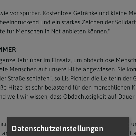
wie vor spürbar. Kostenlose Getränke und kleine Ma
 beeindruckend und ein starkes Zeichen der Solidari
rte für Menschen in Not anbieten können."
Navigation schließen
OMMER
 ganze Jahr über im Einsatz, um obdachlose Mensche
viele Menschen auf unsere Hilfe angewiesen. Sie ko
r Straße schlafen", so Lis Pichler, die Leiterin de
roße Hitze ist sehr belastend für den menschlichen 
 weil wir wissen, dass Obdachlosigkeit auf Dauer k
nencreme und Kopfbedeckungen, um Dehydrierung un
Datenschutzeinstellungen
n Betroffene ausgegeben, damit sie nicht direkt 