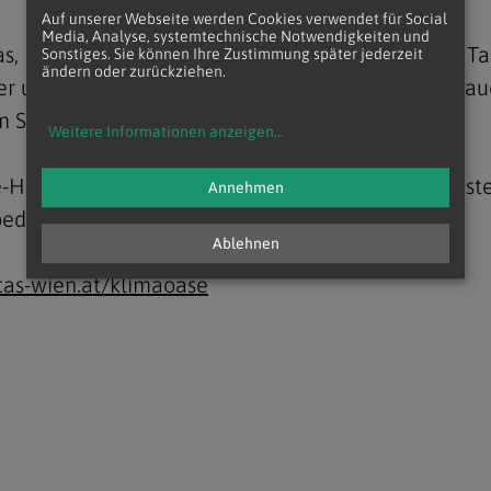
Auf unserer Webseite werden Cookies verwendet für Social
Media, Analyse, systemtechnische Notwendigkeiten und
, helfen freiwillige Ärztinnen und Ärzte an fünf T
Sonstiges. Sie können Ihre Zustimmung später jederzeit
ändern oder zurückziehen.
r und Kopfbedeckungen verteilen sie vor allem au
 Sommer Abhilfe schaffen sollen.
Weitere Informationen anzeigen
...
ze-Hilfe: Mit 50 Euro kann man ein Hitze-Paket, be
Annehmen
bedeckung, schenken.
Ablehnen
tas-wien.at/klimaoase