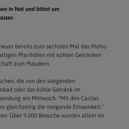
Berufung
hen in Not und bittet um
asser.
stes
 heuer bereits zum sechsten Mal das Motto
hattigen Pfarrhöfen mit kühlen Getränken
schaft zum Plaudern.
schen, die von den steigenden
mmbad oder das kühle Getränk im
ussendung am Mittwoch: "Mit den Caritas
gleichzeitig die steigende Einsamkeit."
ten: Über 9.000 Besuche wurden allein im