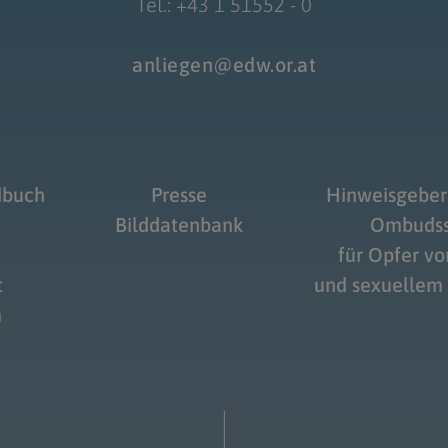
Tel.: +43 1 51552 - 0
anliegen@edw.or.at
dbuch
Presse
Hinweisgeber
Bilddatenbank
Ombudss
für Opfer v
t
und sexuellem
m