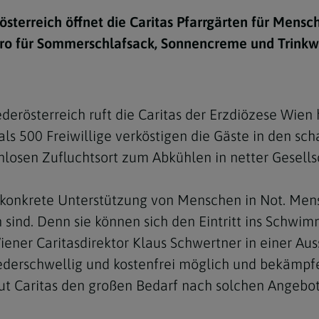
e
twoch
itung
10 Gebote
Trennung/Scheidung
Meldungsarchiv
österreich öffnet die Caritas Pfarrgärten für Mensc
rium für
7 Todsünden
Einsamkeit
uro für Sommerschlafsack, Sonnencreme und Trinkw
sik
7 Gaben des Heiligen Gei
Trauer
nbildung in deiner
en
Begräbnis
erösterreich ruft die Caritas der Erzdiözese Wien
Navigation schließen
he Kurse
ls 500 Freiwillige verköstigen die Gäste in den sc
mmelfahrt
achige Gemeinden
nlosen Zufluchtsort zum Abkühlen in netter Gesell
amm
e konkrete Unterstützung von Menschen in Not. Men
nam
sind. Denn sie können sich den Eintritt ins Schwi
melfahrt
 Wiener Caritasdirektor Klaus Schwertner in einer A
Navigation schließen
erschwellig und kostenfrei möglich und bekämpfen 
aut Caritas den großen Bedarf nach solchen Angebo
Navigation schließen
gen und Allerseelen