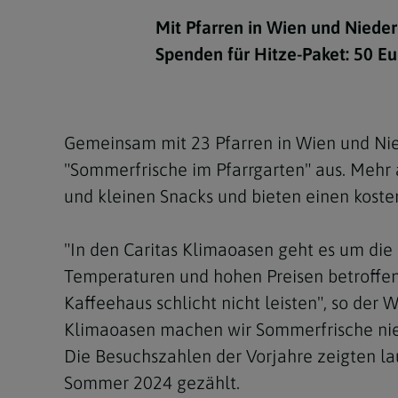
Kirchenbeitrag
Hochschul
Beichte
In Memoriam
Aschermit
Ökumene
Diözesanle
Mit Pfarren in Wien und Nieder
Telefonseelsorge
Konservato
Hochzeit & Ehe
Fastenzeit
Personen
Spenden für Hitze-Paket: 50 E
Kirchenmu
Weihe
Karwoche
Pfarren
Erwachsene
Region
Krankensalbung
Ostern
Institution
Gemeinsam mit 23 Pfarren in Wien und Nied
Theologisc
"Sommerfrische im Pfarrgarten" aus. Mehr a
Christi Hi
Andersspr
und kleinen Snacks und bieten einen koste
Pfingsten
Organigr
"In den Caritas Klimaoasen geht es um di
Fronleich
Temperaturen und hohen Preisen betroffen 
Mariä Him
Kaffeehaus schlicht nicht leisten", so der
Klimaoasen machen wir Sommerfrische nied
Erntedank
Die Besuchszahlen der Vorjahre zeigten l
Allerheili
Sommer 2024 gezählt.