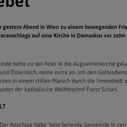
ebet
e
twoch
itung
10 Gebote
Trennung/Scheidung
Meldungsarchiv
rium für
7 Todsünden
Einsamkeit
sik
 gestern Abend in Wien zu einem bewegenden Frie
7 Gaben des Heiligen Gei
Trauer
nbildung in deiner
roranschlags auf eine Kirche in Damaskus vor zehn
en
Begräbnis
Navigation schließen
he Kurse
mmelfahrt
achige Gemeinden
de hatte zu der Feier in die Augustinerkirche gelad
amm
d Österreich, reiste extra an, um den Gottesdienst
nam
zen in einem stillen Marsch durch die Innenstadt 
unter der katholische Weihbischof Franz Scharl.
melfahrt
Navigation schließen
LT
Navigation schließen
gen und Allerseelen
n: Der Anschlag habe "eine betende Gemeinde in zerr