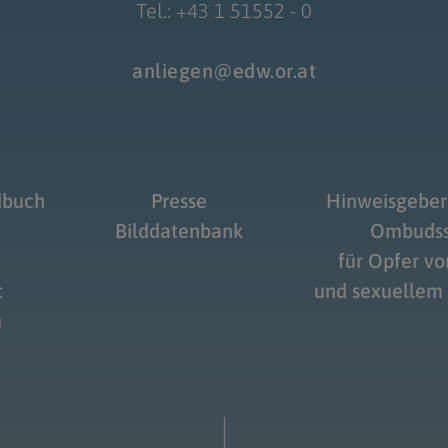
Tel.: +43 1 51552 - 0
anliegen@edw.or.at
dbuch
Presse
Hinweisgeber
Bilddatenbank
Ombudss
für Opfer v
t
und sexuellem
m