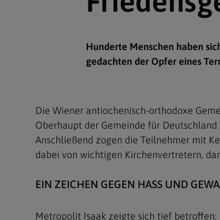
Friedensg
Kirchenbeitrag
Hochschul
Beichte
In Memoriam
Aschermit
Ökumene
Diözesanle
Telefonseelsorge
Konservato
Hochzeit & Ehe
Fastenzeit
Personen
Kirchenmu
Hunderte Menschen haben sich
Weihe
Karwoche
Pfarren
Erwachsene
gedachten der Opfer eines Ter
Region
Krankensalbung
Ostern
Institution
Theologisc
Christi Hi
Andersspr
Die Wiener antiochenisch-orthodoxe Gemein
Pfingsten
Organigr
Oberhaupt der Gemeinde für Deutschland un
Fronleich
Anschließend zogen die Teilnehmer mit Ker
dabei von wichtigen Kirchenvertretern, dar
Mariä Him
EIN ZEICHEN GEGEN HASS UND GEWA
Erntedank
Allerheili
Metropolit Isaak zeigte sich tief betroffe