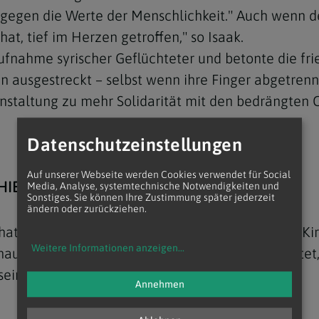
n, gegen die Werte der Menschlichkeit." Auch wenn 
at, tief im Herzen getroffen," so Isaak.
ufnahme syrischer Geflüchteter und betonte die fri
ausgestreckt – selbst wenn ihre Finger abgetrennt 
nstaltung zu mehr Solidarität mit den bedrängten 
Navigation schließen
Datenschutzeinstellungen
Auf unserer Webseite werden Cookies verwendet für Social
HIEN
Media, Analyse, systemtechnische Notwendigkeiten und
Sonstiges. Sie können Ihre Zustimmung später jederzeit
ändern oder zurückziehen.
at von Antiochien, einem der fünf großen alten K
Weitere Informationen anzeigen
...
auptsächlich in Syrien und im Libanon beheimatet, f
seinen Sitz in Damaskus.
Annehmen