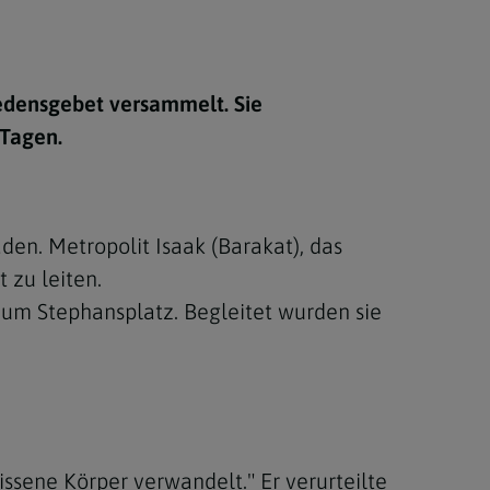
Berufung
densgebet versammelt. Sie
stes
 Tagen.
en. Metropolit Isaak (Barakat), das
 zu leiten.
zum Stephansplatz. Begleitet wurden sie
issene Körper verwandelt." Er verurteilte