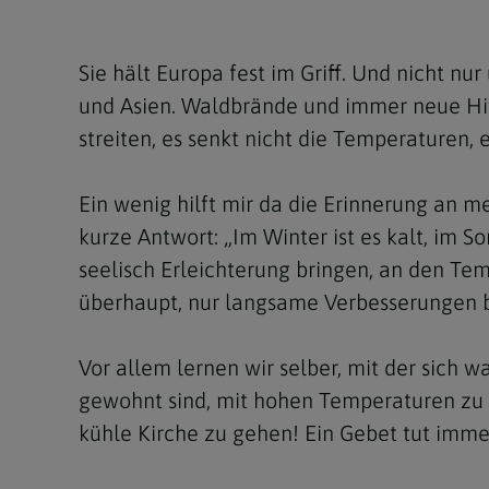
Kirchenbeitrag
Hochschul
Beichte
In Memoriam
Aschermit
Ökumene
Diözesanle
Telefonseelsorge
Konservato
Hochzeit & Ehe
Fastenzeit
Personen
Sie hält Europa fest im Griff. Und nicht n
Kirchenmu
und Asien. Waldbrände und immer neue Hit
Weihe
Karwoche
Pfarren
Erwachsene
streiten, es senkt nicht die Temperaturen,
Region
Krankensalbung
Ostern
Institution
Ein wenig hilft mir da die Erinnerung an 
Theologisc
Christi Hi
Andersspr
kurze Antwort: „Im Winter ist es kalt, im 
Pfingsten
Organigr
seelisch Erleichterung bringen, an den T
überhaupt, nur langsame Verbesserungen b
Fronleich
Mariä Him
Vor allem lernen wir selber, mit der sich
gewohnt sind, mit hohen Temperaturen zu le
Erntedank
kühle Kirche zu gehen! Ein Gebet tut imme
Allerheili