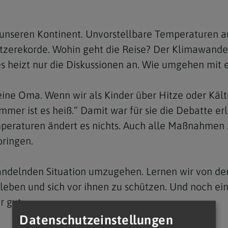
e
twoch
itung
10 Gebote
Trennung/Scheidung
Meldungsarchiv
rium für
7 Todsünden
Einsamkeit
ur unseren Kontinent. Unvorstellbare Temperaturen au
sik
zerekorde. Wohin geht die Reise? Der Klimawandel
7 Gaben des Heiligen Gei
Trauer
nbildung in deiner
 es heizt nur die Diskussionen an. Wie umgehen mit 
en
Begräbnis
Navigation schließen
meine Oma. Wenn wir als Kinder über Hitze oder Käl
he Kurse
mmelfahrt
achige Gemeinden
Sommer ist es heiß.“ Damit war für sie die Debatte 
amm
emperaturen ändert es nichts. Auch alle Maßnahme
ringen.
nam
melfahrt
 wandelnden Situation umzugehen. Lernen wir von de
Navigation schließen
ben und sich vor ihnen zu schützen. Und noch ein k
r gut.
Navigation schließen
gen und Allerseelen
Datenschutzeinstellungen