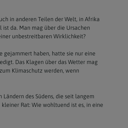
Berufung
ch in anderen Teilen der Welt, in Afrika
 ist da. Man mag über die Ursachen
stes
einer unbestreitbaren Wirklichkeit?
te gejammert haben, hatte sie nur eine
erledigt. Das Klagen über das Wetter mag
n zum Klimaschutz werden, wenn
n Ländern des Südens, die seit langem
leiner Rat: Wie wohltuend ist es, in eine