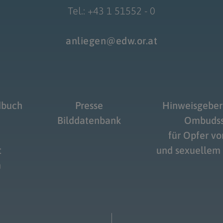
Tel.: +43 1 51552 - 0
anliegen@edw.or.at
dbuch
Presse
Hinweisgeber
Bilddatenbank
Ombudss
für Opfer v
t
und sexuellem
m