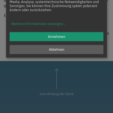
Alle Infos sowie die genaue Ausschreibung findet man auf
Media, Analyse, systemtechnische Notwendigkeiten und
www.familie.at/bilderderhoffnung
Sonstiges. Sie können Ihre Zustimmung später jederzeit
ändern oder zurückziehen.
Einsendeschluss ist der 31. Oktober 2025.
Weitere Informationen anzeigen
...
zurück
Annehmen
Ablehnen
zum Anfang der Seite