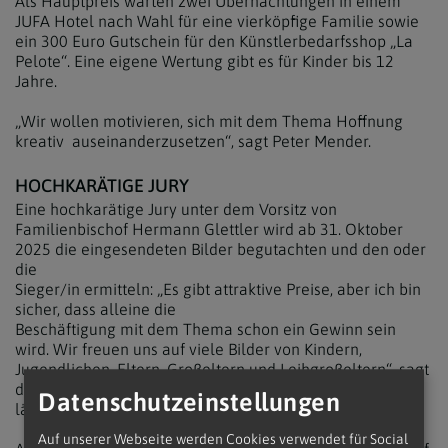
Als Hauptpreis warten zwei Übernachtungen in einem
JUFA Hotel nach Wahl für eine vierköpfige Familie sowie
ein 300 Euro Gutschein für den Künstlerbedarfsshop „La
Pelote“. Eine eigene Wertung gibt es für Kinder bis 12
Jahre.
„Wir wollen motivieren, sich mit dem Thema Hoffnung
kreativ auseinanderzusetzen“, sagt Peter Mender.
HOCHKARÄTIGE JURY
Eine hochkarätige Jury unter dem Vorsitz von
Familienbischof Hermann Glettler wird ab 31. Oktober
2025 die eingesendeten Bilder begutachten und den oder
die
Sieger/in ermitteln: „Es gibt attraktive Preise, aber ich bin
sicher, dass alleine die
Beschäftigung mit dem Thema schon ein Gewinn sein
wird. Wir freuen uns auf viele Bilder von Kindern,
Jugendlichen, Eltern, Großeltern und Leihgroßeltern“, sagt
der Präsident des Katholischen Familienverbandes und
Datenschutzeinstellungen
lädt alle zum Mitmachen ein.
Auf unserer Webseite werden Cookies verwendet für Social