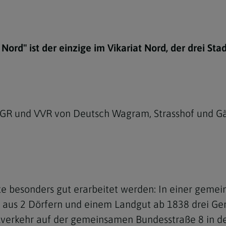
e
twoch
itung
10 Gebote
Trennung/Scheidung
Meldungsarchiv
rium für
7 Todsünden
Einsamkeit
sik
ord" ist der einzige im Vikariat Nord, der drei Sta
7 Gaben des Heiligen Gei
Trauer
nbildung in deiner
en
Begräbnis
Navigation schließen
he Kurse
mmelfahrt
achige Gemeinden
h PGR und VVR von Deutsch Wagram, Strasshof und 
amm
nam
melfahrt
Navigation schließen
te besonders gut erarbeitet werden: In einer gemei
hn aus 2 Dörfern und einem Landgut ab 1838 drei G
Navigation schließen
gen und Allerseelen
lverkehr auf der gemeinsamen Bundesstraße 8 in de