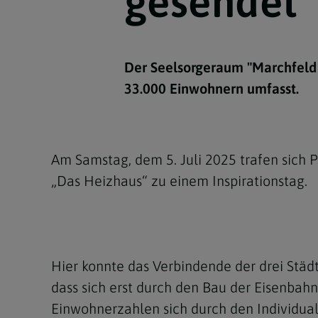
gesendet
Kirchenbeitrag
Hochschul
Beichte
In Memoriam
Aschermit
Ökumene
Diözesanle
Telefonseelsorge
Konservato
Hochzeit & Ehe
Fastenzeit
Personen
Kirchenmu
Der Seelsorgeraum "Marchfeld N
Weihe
Karwoche
Pfarren
Erwachsene
33.000 Einwohnern umfasst.
Region
Krankensalbung
Ostern
Institution
Theologisc
Christi Hi
Andersspr
Am Samstag, dem 5. Juli 2025 trafen sic
Pfingsten
Organigr
„Das Heizhaus“ zu einem Inspirationstag.
Fronleich
Mariä Him
Hier konnte das Verbindende der drei Städ
Erntedank
dass sich erst durch den Bau der Eisenba
Allerheili
Einwohnerzahlen sich durch den Individua