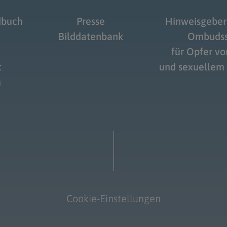
dbuch
Presse
Hinweisgeber
Bilddatenbank
Ombudss
für Opfer v
t
und sexuellem
m
Cookie-Einstellungen