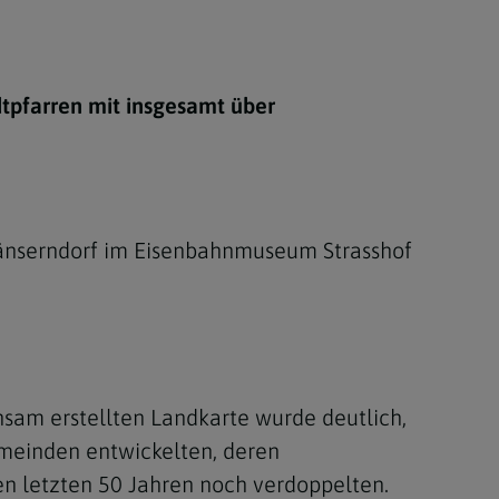
Berufung
dtpfarren mit insgesamt über
stes
Gänserndorf im Eisenbahnmuseum Strasshof
nsam erstellten Landkarte wurde deutlich,
emeinden entwickelten, deren
n letzten 50 Jahren noch verdoppelten.