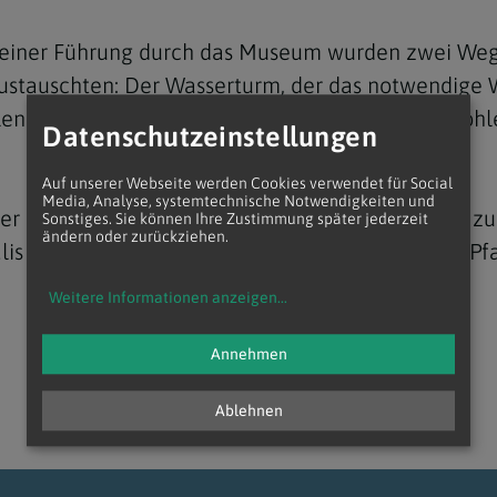
iner Führung durch das Museum wurden zwei Wegg
austauschten: Der Wasserturm, der das notwendige 
ellen für das Lebens als Pfarrgemeinde sind, das Ko
Datenschutzeinstellungen
Navigation schließen
Auf unserer Webseite werden Cookies verwendet für Social
Media, Analyse, systemtechnische Notwendigkeiten und
er Bibelstelle von Elia, der mit dem Feuerwagen 
Sonstiges. Sie können Ihre Zustimmung später jederzeit
ändern oder zurückziehen.
is als "Pilger der Hoffnung im Hl. Jahr" zu ihren P
Weitere Informationen anzeigen
...
Annehmen
Ablehnen