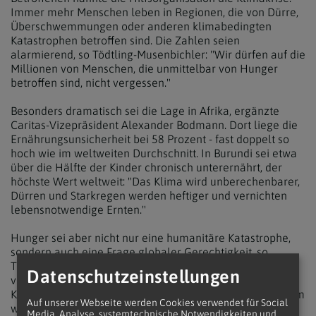
Immer mehr Menschen leben in Regionen, die von Dürre,
Überschwemmungen oder anderen klimabedingten
Katastrophen betroffen sind. Die Zahlen seien
alarmierend, so Tödtling-Musenbichler: "Wir dürfen auf die
Millionen von Menschen, die unmittelbar von Hunger
betroffen sind, nicht vergessen."
Besonders dramatisch sei die Lage in Afrika, ergänzte
Caritas-Vizepräsident Alexander Bodmann. Dort liege die
Ernährungsunsicherheit bei 58 Prozent - fast doppelt so
hoch wie im weltweiten Durchschnitt. In Burundi sei etwa
über die Hälfte der Kinder chronisch unterernährt, der
höchste Wert weltweit: "Das Klima wird unberechenbarer,
Dürren und Starkregen werden heftiger und vernichten
lebensnotwendige Ernten."
Hunger sei aber nicht nur eine humanitäre Katastrophe,
sondern auch eine Frage globaler Gerechtigkeit, so
Tödtling-Musenbichler: "Reiche Industrieländer
Datenschutzeinstellungen
verursachen durch Treibhausgasemissionen den
Klimawandel. Gleichzeitig sind die ärmsten Länder, die am
Auf unserer Webseite werden Cookies verwendet für Social
wenigsten dazu beitragen, am stärksten von den
Media, Analyse, systemtechnische Notwendigkeiten und