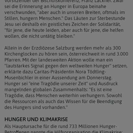
Vorsitzender der Bischofskonferenz, Franz Lackner. Zwar
sei die Erinnerung an Hunger in Europa beinahe
verschwunden, "aber auch in unseren Breiten, oftmals im
Stillen, hungern Menschen." Das Läuten zur Sterbestunde
Jesu sei deshalb ein geistliches Zeichen der Solidarität,
"für jene, die heute leiden, aber auch für jene, die helfen
wollen, die nicht untätig bleiben."
Allein in der Erzdiözese Salzburg werden mehr als 300
Kirchenglocken zu hören sein, österreichweit in rund 3.000
Pfarren. Mit der landesweiten Aktion wolle man ein
"lautstarkes Signal gegen den weltweiten Hunger" setzen,
erklärte dazu Caritas-Präsidentin Nora Tödtling-
Musenbichler in einer Aussendung am Donnerstag.
Hunger sei "eine Tragödie unserer Zeit" und Ausdruck
mangelnden globalen Zusammenhalts: "Es ist eine
Tragödie, dass Menschen weiterhin verhungern. Sowohl
die Ressourcen als auch das Wissen für die Beendigung
des Hungers sind vorhanden."
HUNGER UND KLIMAKRISE
Als Hauptursache für die rund 733 Millionen Hunger-
Betroffenen nannte die Hilfsorganisation die Klimakrise: