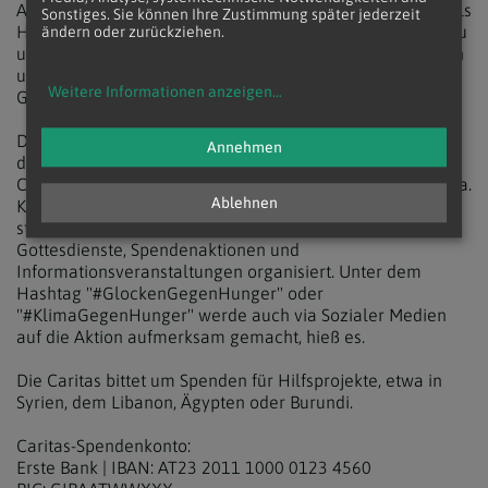
Auswirkungen betroffen. Demnach liegt es auch an uns als
Sonstiges. Sie können Ihre Zustimmung später jederzeit
Hauptverursachern, die am stärksten Betroffenen darin zu
ändern oder zurückziehen.
unterstützen, die Folgen des Klimawandels zu bewältigen
und den Wandel zu einer klimaneutralen Wirtschaft und
Weitere Informationen anzeigen
...
Gesellschaft zu vollziehen."
Das österreichweite Glockenläuten begleitet die
Annehmen
diesjährige Hungerkampagne, die von den diözesanen
Caritas-Organisationen durchgeführt wird. Dazu finden u.a.
Ablehnen
Kirchensammlungen in den Pfarren im Laufe des Augusts
statt. Neben dem Glockenläuten werden vielerorts
Gottesdienste, Spendenaktionen und
Informationsveranstaltungen organisiert. Unter dem
Hashtag "#GlockenGegenHunger" oder
"#KlimaGegenHunger" werde auch via Sozialer Medien
auf die Aktion aufmerksam gemacht, hieß es.
Die Caritas bittet um Spenden für Hilfsprojekte, etwa in
Syrien, dem Libanon, Ägypten oder Burundi.
Caritas-Spendenkonto:
Erste Bank | IBAN: AT23 2011 1000 0123 4560