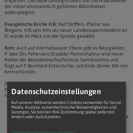
Ehgartner. Das neue Leitungsmodell soll die Arbeitsweise
der vielen ehrenamtlich geführten Bibliotheken
widerspiegeln.
Evangelische Kirche H.B.:
Ralf Stoffers, Pfarrer aus
Bregenz, tritt sein Amt als neuer Landessuperintendent an.
Er wurde im März von der Synode gewählt.
Rom:
Auch auf internationaler Ebene gibt es Neuigkeiten.
P. Jako Örs Fehervary/Erzabtei Pannonhalma wird neuer
Rektor der Benediktinerhochschule Sant'Anselmo und
folgt auf P. Bernhard Eckerstorfer, seit Ende Jänner Abt von
Kremsmünster.
Zudem feiert das deutschsprachige Priesterkolleg Santa
Maria dell'Anima ein Jubiläum: Michael Max leitet das
Datenschutzeinstellungen
Institut seit fünf Jahren als Rektor.
Auf unserer Webseite werden Cookies verwendet für Social
Media, Analyse, systemtechnische Notwendigkeiten und
Sonstiges. Sie können Ihre Zustimmung später jederzeit
zurück
ändern oder zurückziehen.