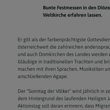
Kirchenbeitrag
Hochschul
Beichte
In Memoriam
Aschermit
Ökumene
Diözesanle
Bunte Festmessen in den Diözes
Telefonseelsorge
Konservato
Hochzeit & Ehe
Fastenzeit
Personen
Weltkirche erfahren lassen.
Kirchenmu
Weihe
Karwoche
Pfarren
Erwachsene
Region
Krankensalbung
Ostern
Institution
Er gilt als der farbenprächtigste Gottesd
Theologisc
österreichweit die zahlreichen andersspra
Christi Hi
Andersspr
und auch Domkirchen des Landes werden d
Pfingsten
Organigr
Gläubige in traditionellen Trachten und b
machen mit ihren Sprachen, Musikstilen und 
Fronleich
anschließenden Agape.
Mariä Him
Der "Sonntag der Völker" wird jährlich in 
Erntedank
dem Hintergrund des laufenden Heiligen Ja
Allerheili
Aktionstag soll daran erinnern, dass Migra