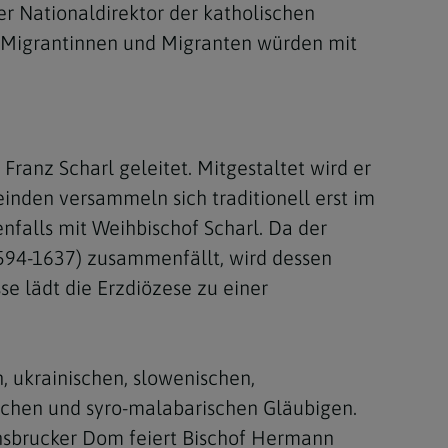
der Nationaldirektor der katholischen
s. Migrantinnen und Migranten würden mit
anz Scharl geleitet. Mitgestaltet wird er
nden versammeln sich traditionell erst im
falls mit Weihbischof Scharl. Da der
1594-1637) zusammenfällt, wird dessen
e lädt die Erzdiözese zu einer
, ukrainischen, slowenischen,
schen und syro-malabarischen Gläubigen.
nnsbrucker Dom feiert Bischof Hermann