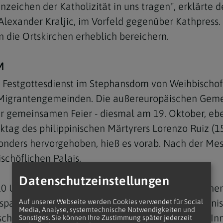
nnzeichen der Katholizität in uns tragen", erklärte 
 Alexander Kraljic, im Vorfeld gegenüber Kathpres
 die Ortskirchen erheblich bereichern.
M
Navigation schließen
Festgottesdienst im Stephansdom von Weihbischof Fr
Migrantengemeinden. Die außereuropäischen Gemei
 gemeinsamen Feier - diesmal am 19. Oktober, eben
ktag des philippinischen Märtyrers Lorenzo Ruiz (
nders hervorgehoben, hieß es vorab. Nach der Mess
schöflichen Palais.
Datenschutzeinstellungen
 Uhr gefeiert. Mitgestaltet wird er von kroatischen
 spanischsprachigen Gemeinden sowie von afrikani
Auf unserer Webseite werden Cookies verwendet für Social
Media, Analyse, systemtechnische Notwendigkeiten und
rschiedenen Herkunftsländern ist vorgesehen. Im I
Sonstiges. Sie können Ihre Zustimmung später jederzeit