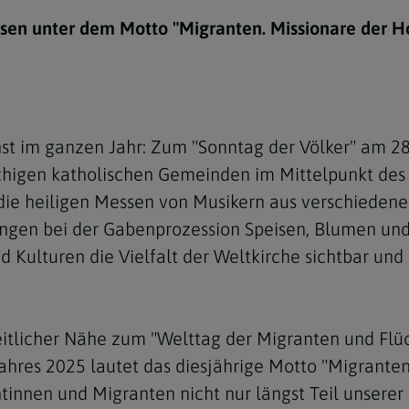
e
twoch
itung
10 Gebote
Trennung/Scheidung
Meldungsarchiv
en unter dem Motto "Migranten. Missionare der Hof
rium für
7 Todsünden
Einsamkeit
sik
7 Gaben des Heiligen Gei
Trauer
nbildung in deiner
en
Begräbnis
ienst im ganzen Jahr: Zum "Sonntag der Völker" am 
Navigation schließen
he Kurse
chigen katholischen Gemeinden im Mittelpunkt des 
mmelfahrt
achige Gemeinden
ie heiligen Messen von Musikern aus verschieden
amm
ringen bei der Gabenprozession Speisen, Blumen und
Kulturen die Vielfalt der Weltkirche sichtbar und e
nam
melfahrt
Navigation schließen
zeitlicher Nähe zum "Welttag der Migranten und Flüc
hres 2025 lautet das diesjährige Motto "Migranten 
Navigation schließen
gen und Allerseelen
ntinnen und Migranten nicht nur längst Teil unserer