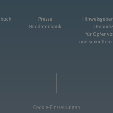
dbuch
Presse
Hinweisgeber
Bilddatenbank
Ombudss
für Opfer v
t
und sexuellem
m
Cookie-Einstellungen