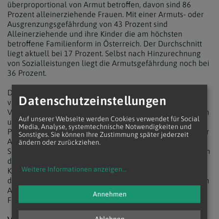
überproportional von Armut betroffen, davon sind 86
Prozent alleinerziehende Frauen. Mit einer Armuts- oder
Ausgrenzungsgefährdung von 43 Prozent sind
Alleinerziehende und ihre Kinder die am höchsten
betroffene Familienform in Österreich. Der Durchschnitt
liegt aktuell bei 17 Prozent. Selbst nach Hinzurechnung
von Sozialleistungen liegt die Armutsgefährdung noch bei
36 Prozent.
Die Projektabwicklung der "Entlastenden Dienste" wurde
Datenschutzeinstellungen
von der ÖPA in Zusammenarbeit mit 20
Verteilungspartnern, die eine Bedarfsprüfung durchführen
Auf unserer Webseite werden Cookies verwendet für Social
und bei der Antragstellung unterstützen, sowie 15
Media, Analyse, systemtechnische Notwendigkeiten und
Projektpartnern abgewickelt, die für die Durchführung der
Sonstiges. Sie können Ihre Zustimmung später jederzeit
Angebote zuständig waren. Verteilungspartner sind etwa
ändern oder zurückziehen.
Sozialberatungsstellen und Familienzentren der Caritas in
den Bundesländern Wien und Niederösterreich, das
Weitere Informationen anzeigen
...
Katholische Hilfswerk in Kärnten, die Mutter-Kind-Häuser
der Caritas sowie der Elisabethstiftung in Wien, der Verein
Alleinerziehend Linz oder der Vorarlberger
Annehmen
Familienverband.