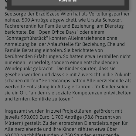
VERTEILUNGSPARTNER ERZDIÖZESE WIEN
Ablehnen
Auch die Abteilung "begegnung.Leben" der kategorialen
Seelsorge der Erzdiözese Wien hat als Verteilungspartner
nahezu 500 Anträge abgewickelt, wie Ursula Schuster,
Fachreferentin für Familie und Beziehung, am Dienstag
berichtete. Bei "Open Office Days" oder einem
"Sonntagsfrühstück" konnten Alleinerziehende ohne
Anmeldung bei der Anlaufstelle für Beziehung, Ehe und
Familie Beratung einholen. Sie berichtete von
berührenden Erfahrungen. So hätten etwa Lernhilfen nicht
nur einen Lernerfolg, sondern einen entscheidenden
Wendepunkt gebracht. "Die Kinder spürten, dass sie
gesehen werden und dass sie mit Zuversicht in die Zukunft
schauen dürfen." Feriencamps hätten Alleinerziehende als
wertvolle Entlastung im Alltag erfahren - für Kinder seien
sie ein Ort, "an dem sie soziale Kompetenzen entwickelten
und lernten, Konflikte zu lösen."
Insgesamt wurden in zwei Projektläufen, gefördert mit
jeweils 990.000 Euro, 1.700 Anträge (98,8 Prozent von
Müttern) gestellt. Zu den erbrachten Dienstleistungen für
Alleinerziehende und ihre Kinder zählten etwa über
60.000 Nachhilfestunden, 4.750 Stunden ergänzende