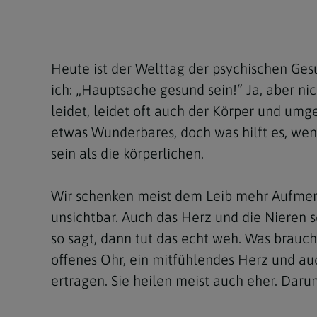
Kirchenbeitrag
Hochschul
Beichte
In Memoriam
Aschermit
Ökumene
Diözesanle
Telefonseelsorge
Konservato
Hochzeit & Ehe
Fastenzeit
Personen
Kirchenmu
Heute ist der Welttag der psychischen Gesu
Weihe
Karwoche
Pfarren
Erwachsene
ich: „Hauptsache gesund sein!“ Ja, aber ni
Region
Krankensalbung
Ostern
Institution
leidet, leidet oft auch der Körper und umg
etwas Wunderbares, doch was hilft es, wen
Theologisc
Christi Hi
Andersspr
sein als die körperlichen.
Pfingsten
Organigr
Wir schenken meist dem Leib mehr Aufmerksa
Fronleich
unsichtbar. Auch das Herz und die Nieren 
Mariä Him
so sagt, dann tut das echt weh. Was brauc
offenes Ohr, ein mitfühlendes Herz und au
Erntedank
ertragen. Sie heilen meist auch eher. Darum
Allerheili