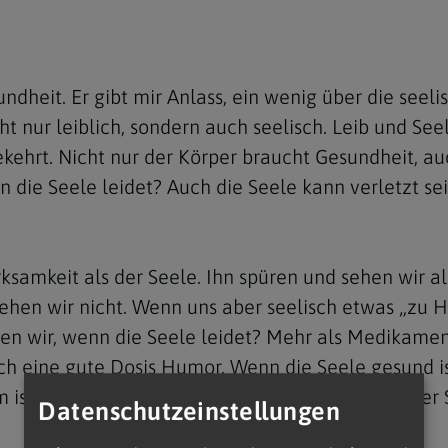
e
twoch
itung
10 Gebote
Trennung/Scheidung
Meldungsarchiv
rium für
7 Todsünden
Einsamkeit
sik
ndheit. Er gibt mir Anlass, ein wenig über die see
7 Gaben des Heiligen Gei
Trauer
nbildung in deiner
cht nur leiblich, sondern auch seelisch. Leib und 
en
Begräbnis
ekehrt. Nicht nur der Körper braucht Gesundheit, au
Navigation schließen
n die Seele leidet? Auch die Seele kann verletzt s
he Kurse
mmelfahrt
achige Gemeinden
amm
mkeit als der Seele. Ihn spüren und sehen wir als e
nam
sehen wir nicht. Wenn uns aber seelisch etwas „zu 
melfahrt
hen wir, wenn die Seele leidet? Mehr als Medikame
Navigation schließen
ch eine gute Dosis Humor. Wenn die Seele gesund is
 ist es gut, nicht nur heute auf die Gesundheit der
Datenschutzeinstellungen
Navigation schließen
gen und Allerseelen