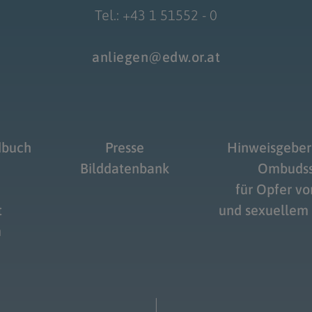
Tel.: +43 1 51552 - 0
anliegen@edw.or.at
dbuch
Presse
Hinweisgeber
Bilddatenbank
Ombudss
für Opfer v
t
und sexuellem
m