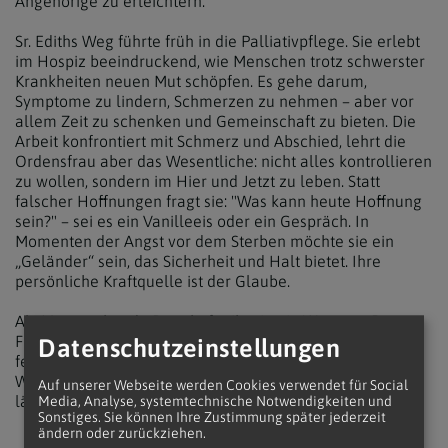
Angehörige zu erleichtern.
Sr. Ediths Weg führte früh in die Palliativpflege. Sie erlebt
im Hospiz beeindruckend, wie Menschen trotz schwerster
Krankheiten neuen Mut schöpfen. Es gehe darum,
Symptome zu lindern, Schmerzen zu nehmen – aber vor
allem Zeit zu schenken und Gemeinschaft zu bieten. Die
Arbeit konfrontiert mit Schmerz und Abschied, lehrt die
Ordensfrau aber das Wesentliche: nicht alles kontrollieren
zu wollen, sondern im Hier und Jetzt zu leben. Statt
falscher Hoffnungen fragt sie: "Was kann heute Hoffnung
sein?" – sei es ein Vanilleeis oder ein Gespräch. In
Momenten der Angst vor dem Sterben möchte sie ein
„Geländer“ sein, das Sicherheit und Halt bietet. Ihre
persönliche Kraftquelle ist der Glaube.
Als Mut machende Botschaft gibt sie ein Wort von Papst
Franziskus mit: "Leben in der Hoffnung bedeutet, sich
Datenschutzeinstellungen
festzuklammern mit dem Tau in der Hand, stark im
Wissen, dass der Anker dort oben ist – und dieser Anker
Auf unserer Webseite werden Cookies verwendet für Social
lässt nicht zugrunde gehen, lässt NIE zugrunde gehen."
Media, Analyse, systemtechnische Notwendigkeiten und
Sonstiges. Sie können Ihre Zustimmung später jederzeit
ändern oder zurückziehen.