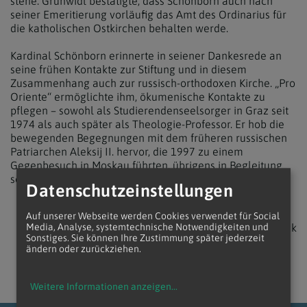
stehe. Grünwidl bestätigte, dass Schönborn auch nach
seiner Emeritierung vorläufig das Amt des Ordinarius für
die katholischen Ostkirchen behalten werde.
Kardinal Schönborn erinnerte in seiener Dankesrede an
seine frühen Kontakte zur Stiftung und in diesem
Zusammenhang auch zur russisch-orthodoxen Kirche. „Pro
Oriente“ ermöglichte ihm, ökumenische Kontakte zu
pflegen – sowohl als Studierendenseelsorger in Graz seit
1974 als auch später als Theologie-Professor. Er hob die
bewegenden Begegnungen mit dem früheren russischen
Patriarchen Aleksij II. hervor, die 1997 zu einem
Gegenbesuch in Moskau führten, übrigens in Begleitung
seines damaligen Sekretärs Josef Grünwidl.
Datenschutzeinstellungen
Auf unserer Webseite werden Cookies verwendet für Social
zurück
Media, Analyse, systemtechnische Notwendigkeiten und
Sonstiges. Sie können Ihre Zustimmung später jederzeit
ändern oder zurückziehen.
Weitere Informationen anzeigen
...