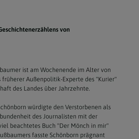
Berufung
Geschichtenerzählens von
stes
ußbaumer ist am Wochenende im Alter von
früherer Außenpolitik-Experte des "Kurier"
haft des Landes über Jahrzehnte.
Schönborn würdigte den Verstorbenen als
rbundenheit des Journalisten mit der
viel beachtetes Buch "Der Mönch in mir"
s Nußbaumers fasste Schönborn prägnant