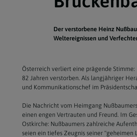
Brückenb
Kirchenbeitrag
Hochschul
Beichte
In Memoriam
Aschermit
Ökumene
Diözesanle
Telefonseelsorge
Konservato
Hochzeit & Ehe
Fastenzeit
Personen
Kirchenmu
Der verstorbene Heinz Nußbaum
Weihe
Karwoche
Pfarren
Erwachsene
Weltereignissen und Verfechter
Region
Krankensalbung
Ostern
Institution
Theologisc
Christi Hi
Andersspr
Österreich verliert eine prägende Stimme
Pfingsten
Organigr
82 Jahren verstorben. Als langjähriger He
Fronleich
und Kommunikationschef im Präsidentschaf
Mariä Him
Die Nachricht vom Heimgang Nußbaumers lö
einen engen Vertrauten und Freund. Im Gesp
Erntedank
Ostkirche: Nußbaumers zahlreiche Aufenth
Allerheili
seien ein tiefes Zeugnis seiner "geheimen 