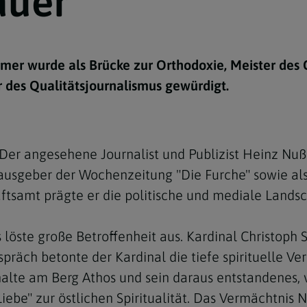
auer
e
twoch
itung
10 Gebote
Trennung/Scheidung
Meldungsarchiv
rium für
7 Todsünden
Einsamkeit
sik
er wurde als Brücke zur Orthodoxie, Meister des 
7 Gaben des Heiligen Gei
Trauer
nbildung in deiner
 des Qualitätsjournalismus gewürdigt.
en
Begräbnis
Navigation schließen
he Kurse
mmelfahrt
achige Gemeinden
: Der angesehene Journalist und Publizist Heinz N
amm
rausgeber der Wochenzeitung "Die Furche" sowie als 
nam
tsamt prägte er die politische und mediale Landsc
melfahrt
ste große Betroffenheit aus. Kardinal Christoph 
Navigation schließen
räch betonte der Kardinal die tiefe spirituelle Ve
alte am Berg Athos und sein daraus entstandenes, 
Navigation schließen
gen und Allerseelen
Liebe" zur östlichen Spiritualität. Das Vermächtni