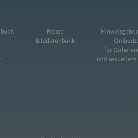
dbuch
Presse
Hinweisgeber
Bilddatenbank
Ombudss
für Opfer v
t
und sexuellem
m