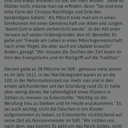
sind und etwas anbieten für die, die mehr wollen." Gebe es
Klöster nicht, müsste man sie erfinden, denn: "Sie sind eine
tolle Form der Christus-Nachfolge und Orte des
beständigen Gebets." Als Mönch trete man ein in einen
Sinnkosmos mit einer Gemeinschaft von Alten und Jungen,
"damit Gott in allem verherrlicht werde", so der Abt unter
Verweis auf seinen Ordensgründer, den Hl. Benedikt. Es
gehe um "Freude am Leben in einer Mönchsgemeinschaft
nach einer Regel, die aber auch ein Update braucht."
Anders gesagt: "Wir müssen die Zeichen der Zeit lesen im
Sinn des Evangeliums und im Rückgriff auf die Tradition."
Derzeit gebe es 38 Mönche im Stift - genauso viele waren
es im Jahr 1611. In der Nachkriegszeit waren es an die
100, in der Reformationszeit nur mehr vier und in den
ersten Jahrhunderten seit der Gründung rund 20. Er halte
aber wenig davon, die Lebendigkeit eines Klosters in
Zahlen zu messen, so Eckerstorfer. "Wichtig ist, der
Berufung treu zu bleiben und im Heute anzukommen." Es
sei auch wichtig, nicht die Falschen in ein Kloster
aufgenommen zu haben, so Eckerstorfer rückblickend auf
seine Zeit als Novizenmeister im Stift. "Wir richten uns
nach dem, was kommt. Es geht um das Reich Gottes, nicht