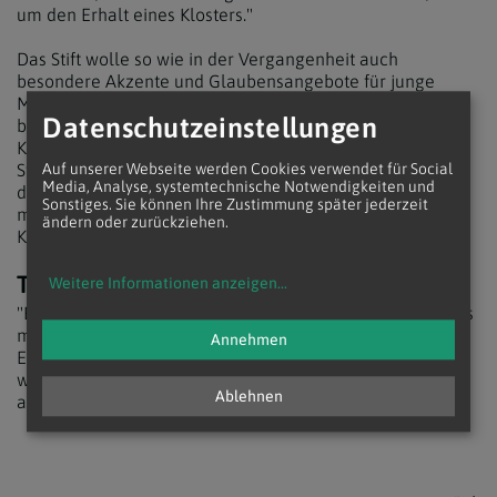
um den Erhalt eines Klosters."
Das Stift wolle so wie in der Vergangenheit auch
besondere Akzente und Glaubensangebote für junge
Menschen anbieten. Neue Bewegungen in der Kirche wie
Datenschutzeinstellungen
beispielsweise "Loretto" "zeigen Einseitigkeiten in der
Kirche und sind selbst auch einseitig". Es sei wichtig, ihre
Stärken und Schwächen zu sehen, sich nicht von ihnen zu
Auf unserer Webseite werden Cookies verwendet für Social
Media, Analyse, systemtechnische Notwendigkeiten und
distanzieren, sondern sie hereinholen in die Kirche. "Für
Sonstiges. Sie können Ihre Zustimmung später jederzeit
mich ist klar: Klöster bleiben Säulen für die Zukunft der
ändern oder zurückziehen.
Kirche."
Theologe mit Auslandserfahrung
Weitere Informationen anzeigen
...
"Es war eher belastend, dass ich immer wieder medial als
möglicher Erzbischof von Wien gehandelt wurde", sagte
Annehmen
Eckerstorfer darauf angesprochen und erklärte. "Ungut
war die mediale Behauptung, ich hätte abgesagt. Ich bin
Ablehnen
aber nie gefragt worden."