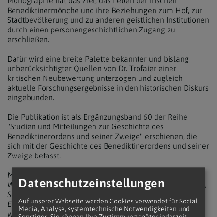
Monographie hat das Ziel, das Leben der irischen
Benediktinermönche und ihre Beziehungen zum Hof, zur
Stadtbevölkerung und zu anderen geistlichen Institutionen
durch einen personengeschichtlichen Zugang zu
erschließen.
Dafür wird eine breite Palette bekannter und bislang
unberücksichtigter Quellen von Dr. Trofaier einer
kritischen Neubewertung unterzogen und zugleich
aktuelle Forschungsergebnisse in den historischen Diskurs
eingebunden.
Die Publikation ist als Ergänzungsband 60 der Reihe
"Studien und Mitteilungen zur Geschichte des
Benediktinerordens und seiner Zweige" erschienen, die
sich mit der Geschichte des Benediktinerordens und seiner
Zweige befasst.
Maximilian Alexander Trofaier, Die irischen Mönche des
Datenschutzeinstellungen
Wiener Schottenklosters (1155–1418). Verlag: EOS-Verlag,
St. Ottilien
Auf unserer Webseite werden Cookies verwendet für Social
Es kann im Klosterladen des Schottenstifts erworben
Media, Analyse, systemtechnische Notwendigkeiten und
werden. Außerdem ist es im regulären Buchhandel
Sonstiges. Sie können Ihre Zustimmung später jederzeit