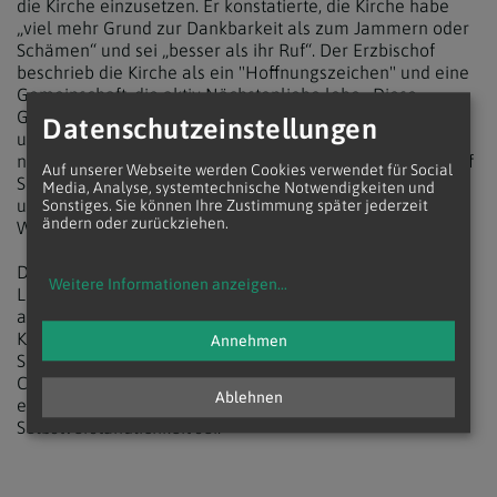
die Kirche einzusetzen. Er konstatierte, die Kirche habe
„viel mehr Grund zur Dankbarkeit als zum Jammern oder
Schämen“ und sei „besser als ihr Ruf“. Der Erzbischof
beschrieb die Kirche als ein "Hoffnungszeichen" und eine
Gemeinschaft, die aktiv Nächstenliebe lebe. Diese
Glaubens- und Kirchengemeinschaft sorge für Resilienz
Datenschutzeinstellungen
und mache die Gläubigen widerstandsfähig gegenüber
negativen Kräften wie Angst, Frust und Aggression, die auf
Auf unserer Webseite werden Cookies verwendet für Social
Spaltung und Polarisierung in der Gesellschaft abzielten,
Media, Analyse, systemtechnische Notwendigkeiten und
und sei somit ein stabilisierender Faktor in Zeiten des
Sonstiges. Sie können Ihre Zustimmung später jederzeit
ändern oder zurückziehen.
Wandels.
Die "Lichtspur der Kirche" ist seit über 2000 Jahren am
Weitere Informationen anzeigen
...
Leuchten. Auch heute ist die Kirche in Österreich noch
aktiv. Sie ist in den Pfarreien, durch Religionslehrkräfte,
Klöster, Stifte und Ordensgemeinschaften, Privatschulen,
Annehmen
Spitäler, Heime, Pflegeeinrichtungen und das Wirken der
Caritas tätig. Grünwidl hob schließlich auch das das
Ablehnen
enorme ehrenamtliche Engagement hervor, das keine
Selbstverständlichkeit sei.