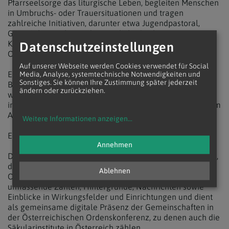
Pfarrseelsorge das liturgische Leben, begleiten Menschen
in Umbruchs- oder Trauersituationen und tragen
zahlreiche Initiativen, darunter etwa Jugendpastoral,
Gesprächsangebote oder geistliche Begleitung.
Klösterliche Räume sind zudem häufig Orte der Stille und
Datenschutzeinstellungen
Orientierung.
Auf unserer Webseite werden Cookies verwendet für Social
Ein wichtiges Wirkungsfeld liegt zudem in der sozialen
Media, Analyse, systemtechnische Notwendigkeiten und
Sonstiges. Sie können Ihre Zustimmung später jederzeit
Begleitung: Ordensgemeinschaften unterstützen
ändern oder zurückziehen.
wohnungslose Menschen, begleiten Flüchtlinge, beraten
in Krisensituationen und bieten niederschwellige Hilfen im
Alltag.
Weitere Informationen anzeigen
...
Enge Frauen-Männer-Kooperation
Annehmen
Die Daten stammen vom Portal ordensgemeinschaften.at,
der zentralen Informationsplattform der
Ablehnen
Ordensgemeinschaften Österreich. Die Seite bietet
umfassende Zahlen, Hintergründe, Nachrichten sowie
Einblicke in Wirkungsfelder und Einrichtungen und dient
als gemeinsame digitale Präsenz der Gemeinschaften in
der Österreichischen Ordenskonferenz, zu denen auch die
Säkularinstitute in Österreich zählen.