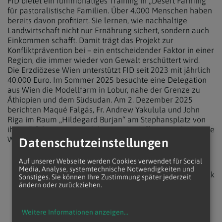
FID bietet ein fünfmonatiges Training in „Desert Farming“
für pastoralistische Familien. Über 4.000 Menschen haben
bereits davon profitiert. Sie lernen, wie nachhaltige
Landwirtschaft nicht nur Ernährung sichert, sondern auch
Einkommen schafft. Damit trägt das Projekt zur
Konfliktprävention bei – ein entscheidender Faktor in einer
Region, die immer wieder von Gewalt erschüttert wird.
Die Erzdiözese Wien unterstützt FID seit 2023 mit jährlich
40.000 Euro. Im Sommer 2025 besuchte eine Delegation
aus Wien die Modellfarm in Lobur, nahe der Grenze zu
Äthiopien und dem Südsudan. Am 2. Dezember 2025
berichten Maqué Falgás, Fr. Andrew Yakulula und John
Riga im Raum „Hildegard Burjan“ am Stephansplatz von
ihren Erfahrungen – und davon, wie Hoffnung in der Wüste
Wurzeln schlägt.
Datenschutzeinstellungen
Auf unserer Webseite werden Cookies verwendet für Social
Media, Analyse, systemtechnische Notwendigkeiten und
zurück
Sonstiges. Sie können Ihre Zustimmung später jederzeit
ändern oder zurückziehen.
Weitere Informationen anzeigen
...