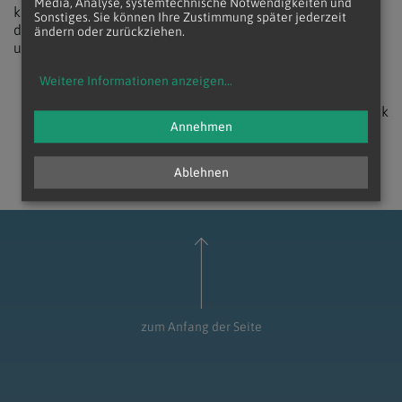
Media, Analyse, systemtechnische Notwendigkeiten und
kein bloßes Schlagwort, sondern Ausdruck einer Kirche,
Sonstiges. Sie können Ihre Zustimmung später jederzeit
die sich als Volk Gottes versteht und gemeinsam
ändern oder zurückziehen.
unterwegs ist.
Weitere Informationen anzeigen
...
zurück
Annehmen
Ablehnen
zum Anfang der Seite