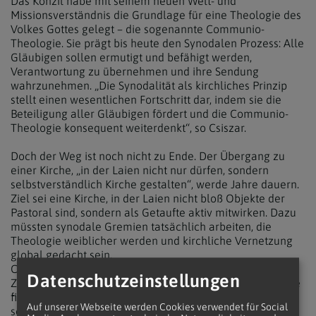
Das Konzil habe mit seinem neuen Welt- und
Missionsverständnis die Grundlage für eine Theologie des
Volkes Gottes gelegt – die sogenannte Communio-
Theologie. Sie prägt bis heute den Synodalen Prozess: Alle
Gläubigen sollen ermutigt und befähigt werden,
Verantwortung zu übernehmen und ihre Sendung
wahrzunehmen. „Die Synodalität als kirchliches Prinzip
stellt einen wesentlichen Fortschritt dar, indem sie die
Beteiligung aller Gläubigen fördert und die Communio-
Theologie konsequent weiterdenkt“, so Csiszar.
Doch der Weg ist noch nicht zu Ende. Der Übergang zu
einer Kirche, „in der Laien nicht nur dürfen, sondern
selbstverständlich Kirche gestalten“, werde Jahre dauern.
Ziel sei eine Kirche, in der Laien nicht bloß Objekte der
Pastoral sind, sondern als Getaufte aktiv mitwirken. Dazu
müssten synodale Gremien tatsächlich arbeiten, die
Theologie weiblicher werden und kirchliche Vernetzung
global gedacht sein.
Csiszar sieht darin eine große Chance: „Die
Datenschutzeinstellungen
Zusammenschau von Konzil und Synode macht die Kirche
fit für die Zukunft – nicht nur im deutschen Sprachraum,
Auf unserer Webseite werden Cookies verwendet für Social
sondern in Europa und darüber hinaus.“ Synodalität sei