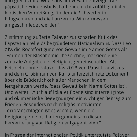
und gleichzeitig Wege aus der Gewalt aufzeige. Die
päpstliche Friedensbotschaft ende nicht zufällig mit der
biblischen Verheißung, "in der die Schwerter in
Pflugscharen und die Lanzen zu Winzermessern
umgeschmiedet werden".
Zustimmung äußerte Palaver zur scharfen Kritik des
Papstes an religiös begründetem Nationalismus. Dass Leo
XIV. die Rechtfertigung von Gewalt im Namen Gottes als
"Formen der Blasphemie" bezeichne, markiere eine
zentrale Aufgabe der Religionsgemeinschaften. Als
Beispiel nannte Palaver das 2019 von Papst Franziskus
und dem Großimam von Kairo unterzeichnete Dokument
über die Brüderlichkeit aller Menschen, in dem
festgehalten werde, "dass Gewalt kein Name Gottes ist".
Und weiter: "Auch auf lokaler Ebene sind interreligiöse
und ökumenische Begegnungen ein wichtiger Beitrag zum
Frieden. Besonders nach religiös motivierten
Terroranschlägen ist es wichtig, wenn die
Religionsgemeinschaften gemeinsam dieser
Pervertierung von Religion entgegentreten."
In Fragen der internationalen Politik unterstützte Palaver