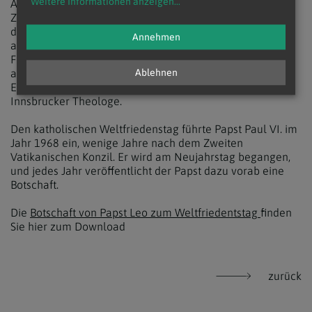
Weitere Informationen anzeigen
...
Auch die Aussage des Papstes, Friede sei "mehr als ein
Ziel" und vor allem "etwas Gegenwärtiges und ein Weg",
decke sich mit dem Selbstverständnis von Pax Christi, die
Annehmen
aktuell auf allen Kontinenten der Erde auf Wegen des
Friedens unterwegs sei. Papst Leo XIV. beschreibe damit
auch den Weg der Friedensbewegung seit ihrer
Ablehnen
Entstehung nach dem Zweiten Weltkrieg, erklärte der
Innsbrucker Theologe.
Den katholischen Weltfriedenstag führte Papst Paul VI. im
Jahr 1968 ein, wenige Jahre nach dem Zweiten
Vatikanischen Konzil. Er wird am Neujahrstag begangen,
und jedes Jahr veröffentlicht der Papst dazu vorab eine
Botschaft.
Die
Botschaft von Papst Leo zum Weltfriedentstag
finden
Sie hier zum Download
zurück