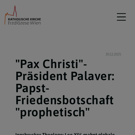
30.12.2025
"Pax Christi"-
Präsident Palaver:
Papst-
Friedensbotschaft
"prophetisch"
Innsbrucker Theologe: Leo XIV. mahnt globale