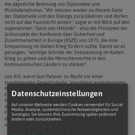
die päpstliche Betonung von Diplomatie und
Multilateralismus. "Wir müssen wieder zu diesem Geist
der Diplomatie und des Dialogs zurückkehren und dürfen
nicht auf das Faustrecht setzen", sagte er mit Blick auf den
sogenannten "Geist von Helsinki" - also die Prinzipien der
Schlussakte der Konferenz über Sicherheit und
Zusammenarbeit in Europa (KSZE) von 1975, die eine
Entspannung im Kalten Krieg fördern sollte. Damit sei es
gelungen, "wichtige Schritte der Entspannung im Kalten
Krieg zu gehen und die Menschenrechte in den
kommunistischen Ländern zu stärken".
Leo XIV. warnt laut Palaver zu Recht vor einer
zunehmenden Gewaltspirale, "exorbitant angestiegenen
Rüstungsausgaben" und dem Verlust der "Kultur der
Datenschutzeinstellungen
Erinnerung". Medien und Bildungseinrichtungen hätten
hierbei die Aufgabe, diese Entwicklungen nüchtern
Auf unserer Webseite werden Cookies verwendet für Social
darzustellen, dürften jedoch keinen "hoffnungslosen
Media, Analyse, systemtechnische Notwendigkeiten und
Fatalismus" erzeugen. "Neben dem nüchternen Blick auf
Sonstiges. Sie können Ihre Zustimmung später jederzeit
die Welt muss der Friede zum ,Grundsatz' unseres Blicks
ändern oder zurückziehen.
auf die Welt werden", strich der Theologe hervor.