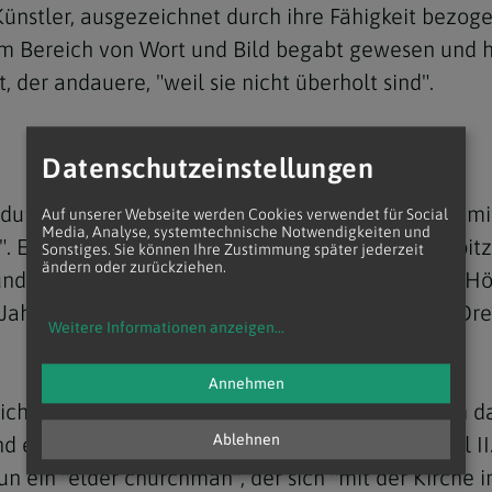
Künstler, ausgezeichnet durch ihre Fähigkeit bezog
r im Bereich von Wort und Bild begabt gewesen und
, der andauere, "weil sie nicht überholt sind".
Datenschutzeinstellungen
dung an Kärnten, seiner nächsten Lebensstation mittl
Auf unserer Webseite werden Cookies verwendet für Social
Media, Analyse, systemtechnische Notwendigkeiten und
". Er habe in den fast zwei Jahrzehnten an der Spit
Sonstiges. Sie können Ihre Zustimmung später jederzeit
ändern oder zurückziehen.
 und die meisten Firmungen selbst gespendet. Als H
 Jahr 1988 in Gurk, dessen Rahmen damals eine Drei
Weitere Informationen anzeigen
...
Annehmen
blich, wurde Kapellaris Rücktrittsgesuch 2015 vom d
Ablehnen
nd einer, der ihm ebenso wie zuvor Johannes Paul I
n ein "elder churchman", der sich "mit der Kirche 