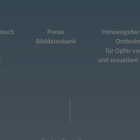
dbuch
Presse
Hinweisgeber
Bilddatenbank
Ombudss
für Opfer v
t
und sexuellem
m