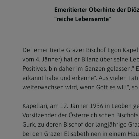
Kirchenbeitrag
Hochschul
Beichte
In Memoriam
Aschermit
Ökumene
Diözesanle
Emeritierter Oberhirte der Diö
Telefonseelsorge
Konservato
Hochzeit & Ehe
Fastenzeit
Personen
"reiche Lebensernte"
Kirchenmu
Weihe
Karwoche
Pfarren
Erwachsene
Region
Krankensalbung
Ostern
Institution
Der emeritierte Grazer Bischof Egon Kapell
Theologisc
vom 4. Jänner) hat er Bilanz über seine Le
Christi Hi
Andersspr
Positives, bin daher im Ganzen gelassen."
Pfingsten
Organigr
erkannt habe und erkenne". Aus vielen Tät
weiterwachsen wird, wenn Gott es will", so 
Fronleich
Mariä Him
Kapellari, am 12. Jänner 1936 in Leoben g
Vorsitzender der Österreichischen Bischofs
Erntedank
Gurk, zu deren Bischof der langjährige Gr
Allerheili
bei den Grazer Elisabethinen in einem Hau