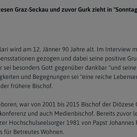
e
twoch
itung
10 Gebote
Trennung/Scheidung
Meldungsarchiv
zesen Graz-Seckau und zuvor Gurk zieht in "Sonntag
rium für
7 Todsünden
Einsamkeit
sik
7 Gaben des Heiligen Gei
Trauer
nbildung in deiner
en
Begräbnis
ari wird am 12. Jänner 90 Jahre alt. Im Interview 
Navigation schließen
he Kurse
bensstationen gezogen und dabei seine positive Gru
mmelfahrt
achige Gemeinden
 Er sei besonders Gott gegenüber dankbar "und sein
amm
igkeiten und Begegnungen sei "eine reiche Lebense
der frühere Bischof.
nam
melfahrt
eboren, war von 2001 bis 2015 Bischof der Diözese 
Navigation schließen
konferenz und auch Medienbischof. Bereits zuvor le
azer Hochschulseelsorger 1981 von Papst Johannes P
Navigation schließen
gen und Allerseelen
s für Betreutes Wohnen.