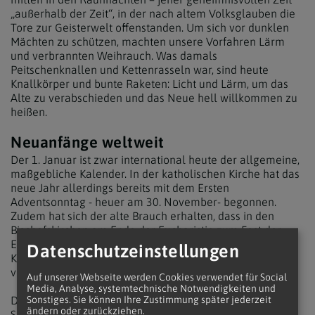
„außerhalb der Zeit“, in der nach altem Volksglauben die
Tore zur Geisterwelt offenstanden. Um sich vor dunklen
Mächten zu schützen, machten unsere Vorfahren Lärm
und verbrannten Weihrauch. Was damals
Peitschenknallen und Kettenrasseln war, sind heute
Knallkörper und bunte Raketen: Licht und Lärm, um das
Alte zu verabschieden und das Neue hell willkommen zu
heißen.
Neuanfänge weltweit
Der 1. Januar ist zwar international heute der allgemeine,
maßgebliche Kalender. In der katholischen Kirche hat das
neue Jahr allerdings bereits mit dem Ersten
Adventsonntag - heuer am 30. November- begonnen.
Zudem hat sich der alte Brauch erhalten, dass in den
Bischofskirchen am Ende der Eucharistie zum Fest der
Erscheinung des Herrn (6. Jänner) der liturgische
Datenschutzeinstellungen
Kalender, v.a. der Termin des Osterfestes feierlich
verkündet wird.
Auf unserer Webseite werden Cookies verwendet für Social
Media, Analyse, systemtechnische Notwendigkeiten und
Die Ostkirchen beginnen das Kirchenjahr mit dem 1.
Sonstiges. Sie können Ihre Zustimmung später jederzeit
ändern oder zurückziehen.
September. Darüber hinaus hält die Kirche im christlichen