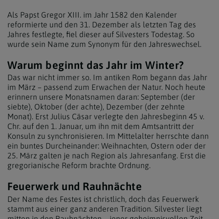
Als Papst Gregor XIII. im Jahr 1582 den Kalender
reformierte und den 31. Dezember als letzten Tag des
Jahres festlegte, fiel dieser auf Silvesters Todestag. So
wurde sein Name zum Synonym für den Jahreswechsel.
Warum beginnt das Jahr im Winter?
Das war nicht immer so. Im antiken Rom begann das Jahr
im März – passend zum Erwachen der Natur. Noch heute
erinnern unsere Monatsnamen daran: September (der
siebte), Oktober (der achte), Dezember (der zehnte
Monat). Erst Julius Cäsar verlegte den Jahresbeginn 45 v.
Chr. auf den 1. Januar, um ihn mit dem Amtsantritt der
Konsuln zu synchronisieren. Im Mittelalter herrschte dann
ein buntes Durcheinander: Weihnachten, Ostern oder der
25. März galten je nach Region als Jahresanfang. Erst die
gregorianische Reform brachte Ordnung.
Feuerwerk und Rauhnächte
Der Name des Festes ist christlich, doch das Feuerwerk
stammt aus einer ganz anderen Tradition. Silvester liegt
mitten in den Rauhnächten – jener geheimnisvollen Zeit