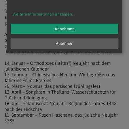
Osten - auch in den unierten - zur Gänze oder wenigstens
für das Osterfest und den damit verbundenen Festtagen
Weitere Informationen anzeigen
...
am julianischen Kalender fest, der aktuell 13 Tage vom
gregorianischen abweicht.
Annehmen
Auch andere anderen Kulturen und Religionen führen
parallele Kalenderund feiern dementsprechend u.a. je
Ablehnen
eigene Neujahrsfeste. Wer die Magie des Neubeginns
liebt, kann den Jahresbeginn gleich mehrfach feiern:
14. Januar – Orthodoxes ("altes") Neujahr nach dem
julianischen Kalender
17. Februar – Chinesisches Neujahr: Wir begrüßen das
Jahr des Feuer-Pferdes
20. März – Nowruz, das persische Frühlingsfest
13. April – Songkran in Thailand: Wasserschlachten für
Glück und Reinigung
16. Juni – Islamisches Neujahr: Beginn des Jahres 1448
nach der Hidschra
11. September – Rosch Haschana, das jüdische Neujahr
5787