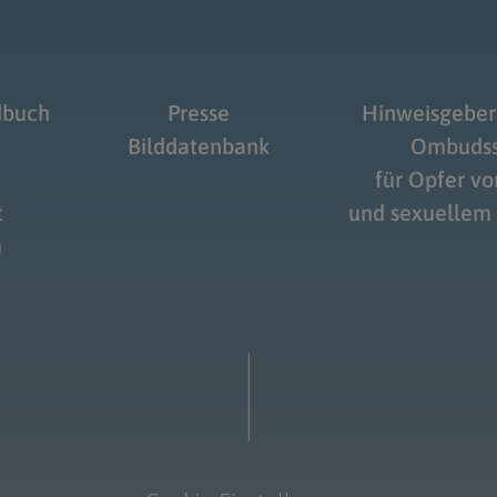
dbuch
Presse
Hinweisgeber
Bilddatenbank
Ombudss
für Opfer v
t
und sexuellem
m