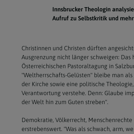
Kirchenbeitrag
Hochschul
Beichte
In Memoriam
Aschermit
Ökumene
Diözesanle
Innsbrucker Theologin analysie
Telefonseelsorge
Konservato
Hochzeit & Ehe
Fastenzeit
Personen
Aufruf zu Selbstkritik und mehr
Kirchenmu
Weihe
Karwoche
Pfarren
Erwachsene
Region
Krankensalbung
Ostern
Institution
Christinnen und Christen dürften angesich
Theologisc
Ausgrenzung nicht länger schweigen: Das 
Christi Hi
Andersspr
Österreichischen Pastoraltagung in Salzbur
Pfingsten
Organigr
"Weltherrschafts-Gelüsten" bleibe man als "C
der Kirche sowie eine politische Theologie
Fronleich
Verantwortung verstehe. Denn: Glaube impl
Mariä Him
der Welt hin zum Guten streben".
Erntedank
Demokratie, Völkerrecht, Menschenrechte o
Allerheili
erstrebenswert. "Was als schwach, arm, wei