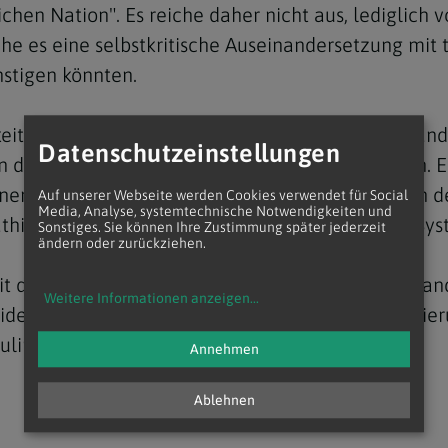
lichen Nation". Es reiche daher nicht aus, lediglich 
he es eine selbstkritische Auseinandersetzung mit
nstigen könnten.
rkeit ernst nehme, könne dazu beitragen, Widersta
Datenschutzeinstellungen
 an der Innsbrucker Universität lehrende Theologin
nen Tod, Verwundbarkeit und Wunden, aber auch de
Auf unserer Webseite werden Cookies verwendet für Social
Media, Analyse, systemtechnische Notwendigkeiten und
thie führe zu einem geschlossenen, totalitären Sy
Sonstiges. Sie können Ihre Zustimmung später jederzeit
ändern oder zurückziehen.
it der politischen Theologie Carl Schmitts auseinan
Weitere Informationen anzeigen
...
ideologie transportiere. "Die permanente Inszenie
ulinger.
Annehmen
Ablehnen