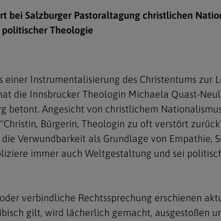
e
twoch
itung
10 Gebote
Trennung/Scheidung
Meldungsarchiv
rt bei Salzburger Pastoraltagung christlichen Natio
rium für
7 Todsünden
Einsamkeit
 politischer Theologie
sik
7 Gaben des Heiligen Gei
Trauer
nbildung in deiner
en
Begräbnis
ts einer Instrumentalisierung des Christentums zur
Navigation schließen
he Kurse
hat die Innsbrucker Theologin Michaela Quast-Neu
mmelfahrt
achige Gemeinden
g betont. Angesicht von christlichem Nationalismus
amm
hristin, Bürgerin, Theologin zu oft verstört zurück"
, die Verwundbarkeit als Grundlage von Empathie, S
nam
iziere immer auch Weltgestaltung und sei politisc
melfahrt
Navigation schließen
der verbindliche Rechtssprechung erschienen aktue
Navigation schließen
gen und Allerseelen
bisch gilt, wird lächerlich gemacht, ausgestoßen un