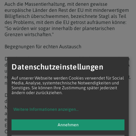
Auch die Massentierhaltung, mit denen gewisse
europäische Länder den Rest der EU mit minderwertigem
Billigfleisch überschwemmen, bezeichnete Stagl als Teil
des Problems, mit dem die EU getrost aufräumen könne:
"So würden wir sogar innerhalb der planetarischen
Grenzen wirtschaften."
Begegnungen für echten Austausch
Die ehemalige Justizministerin und Parlamentssprecherin
der Grünen, Alma Zadic, plädierte im Hinblick auf die USA
Datenschutzeinstellungen
unter Donald Trump auf eine Rückbesinnung auf eine
regelbasierte Weltordnung, die Menschenrechte hochhält,
Auf unserer Webseite werden Cookies verwendet für Social
nicht das Recht des Stärkeren.
Media, Analyse, systemtechnische Notwendigkeiten und
Sonstiges. Sie können Ihre Zustimmung später jederzeit
ändern oder zurückziehen.
Die aktuelle gesellschaftliche Spaltung führte Zadic auf
die Fragmentierung der Realität durch die zunehmende
Nutzung Sozialer Medien zurück. Enge Filter-Bubbles,
Weitere Informationen anzeigen
...
algorithmische Spins und fehlende gemeinsame Inhalte
erschwerten zunehmend einen faktenbasierten Diskurs.
Annehmen
Erzählungen von rechts, wonach "die Grünen den
Österreichern ihr Schnitzel wegnehmen wollen" seien