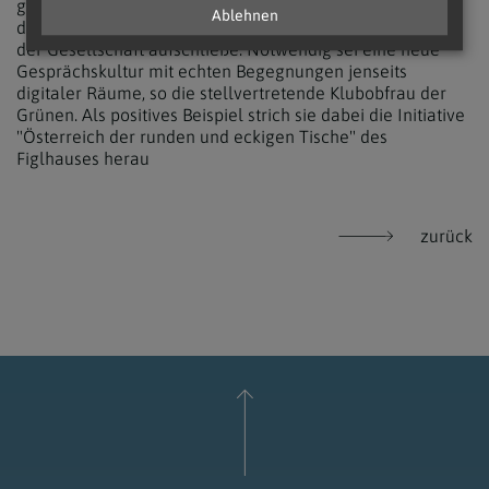
gleichsam falsch wie sinnlos und befeuerten einen Trend
Ablehnen
des "Klein-Klein", der nie zu den eigentlichen Problemen
der Gesellschaft aufschließe. Notwendig sei eine neue
Gesprächskultur mit echten Begegnungen jenseits
digitaler Räume, so die stellvertretende Klubobfrau der
Grünen. Als positives Beispiel strich sie dabei die Initiative
"Österreich der runden und eckigen Tische" des
Figlhauses herau
zurück