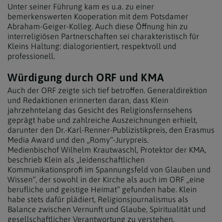
Unter seiner Führung kam es u.a. zu einer
bemerkenswerten Kooperation mit dem Potsdamer
Abraham-Geiger-Kolleg. Auch diese Öffnung hin zu
interreligiösen Partnerschaften sei charakteristisch für
Kleins Haltung: dialogorientiert, respektvoll und
professionell.
Würdigung durch ORF und KMA
Auch der ORF zeigte sich tief betroffen. Generaldirektion
und Redaktionen erinnerten daran, dass Klein
jahrzehntelang das Gesicht des Religionsfernsehens
geprägt habe und zahlreiche Auszeichnungen erhielt,
darunter den Dr.-Karl-Renner-Publizistikpreis, den Erasmus
Media Award und den „Romy“-Jurypreis.
Medienbischof Wilhelm Krautwaschl, Protektor der KMA,
beschrieb Klein als „leidenschaftlichen
Kommunikationsprofi im Spannungsfeld von Glauben und
Wissen“, der sowohl in der Kirche als auch im ORF „eine
berufliche und geistige Heimat“ gefunden habe. Klein
habe stets dafür plädiert, Religionsjournalismus als
Balance zwischen Vernunft und Glaube, Spiritualität und
gesellschaftlicher Verantwortung zu verstehen.