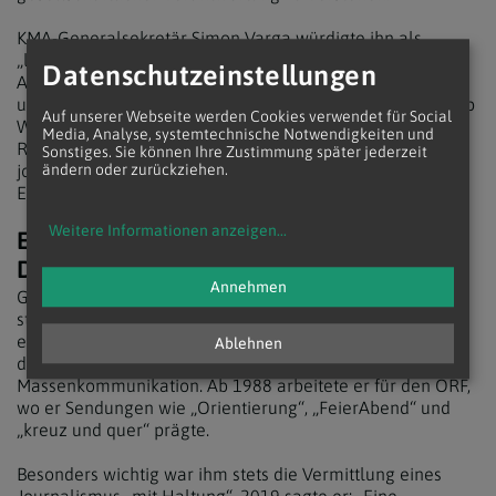
KMA-Generalsekretär Simon Varga würdigte ihn als
„liebenswerten und hochkompetenten Kollegen“, der die
Datenschutzeinstellungen
Ausbildung der Medienakademie „maßgeblich geprägt
und weiterentwickelt“ habe. KMA-Präsident Hubert Philipp
Auf unserer Webseite werden Cookies verwendet für Social
Weber bezeichnete Klein als „exzellenten
Media, Analyse, systemtechnische Notwendigkeiten und
Religionsjournalisten“ und „loyalen Kollegen“, der dem
Sonstiges. Sie können Ihre Zustimmung später jederzeit
journalistischen Nachwuchs einen reichen
ändern oder zurückziehen.
Erfahrungsschatz vermittelt habe.
Weitere Informationen anzeigen
...
Ein Leben für Glauben, Medien und
Dialog
Annehmen
Gerhard Klein wurde 1953 in Kittsee geboren und
studierte Theologie, Philosophie und Anglistik. Seine
ersten beruflichen Stationen führten ihn ins Pastoralamt
Ablehnen
der Erzdiözese Wien und ins Katholische Zentrum für
Massenkommunikation. Ab 1988 arbeitete er für den ORF,
wo er Sendungen wie „Orientierung“, „FeierAbend“ und
„kreuz und quer“ prägte.
Besonders wichtig war ihm stets die Vermittlung eines